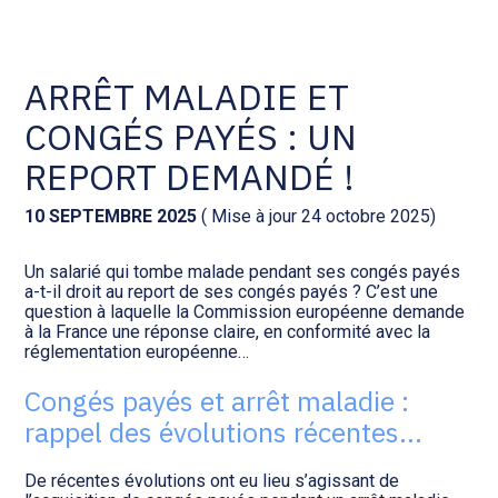
Comptabilité et conseil
Gestion des documents : ISuite
ARRÊT MALADIE ET
CONGÉS PAYÉS : UN
Social et ressources humaines
Tenue de votre comptabilité :
ACD
REPORT DEMANDÉ !
Assistance juridique
Facturation et pilotage :
10 SEPTEMBRE 2025
( Mise à jour 24 octobre 2025)
EVOLIZ
Pilotage d’entreprise
Un salarié qui tombe malade pendant ses congés payés
a-t-il droit au report de ses congés payés ? C’est une
Facturation et pilotage : MEG
question à laquelle la Commission européenne demande
Audit légal
à la France une réponse claire, en conformité avec la
réglementation européenne…
Analyse et tableau de bord :
Gestion de patrimoine
WAIBI
Congés payés et arrêt maladie :
rappel des évolutions récentes…
Procédures collectives
Gérer vos ressources
humaines : SILAE
De récentes évolutions ont eu lieu s’agissant de