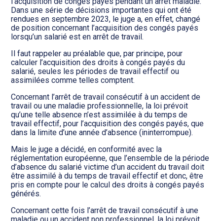
Transition numérique
l’acquisition de congés payés pendant un arrêt maladie.
Dans une série de décisions importantes qui ont été
rendues en septembre 2023, le juge a, en effet, changé
de position concernant l’acquisition des congés payés
lorsqu’un salarié est en arrêt de travail.
Il faut rappeler au préalable que, par principe, pour
calculer l’acquisition des droits à congés payés du
salarié, seules les périodes de travail effectif ou
assimilées comme telles comptent.
Concernant l’arrêt de travail consécutif à un accident de
travail ou une maladie professionnelle, la loi prévoit
qu’une telle absence n’est assimilée à du temps de
travail effectif, pour l’acquisition des congés payés, que
dans la limite d’une année d’absence (ininterrompue).
Mais le juge a décidé, en conformité avec la
réglementation européenne, que l’ensemble de la période
d’absence du salarié victime d’un accident du travail doit
être assimilé à du temps de travail effectif et donc, être
pris en compte pour le calcul des droits à congés payés
générés.
Concernant cette fois l’arrêt de travail consécutif à une
maladie ou un accident non professionnel, la loi prévoit