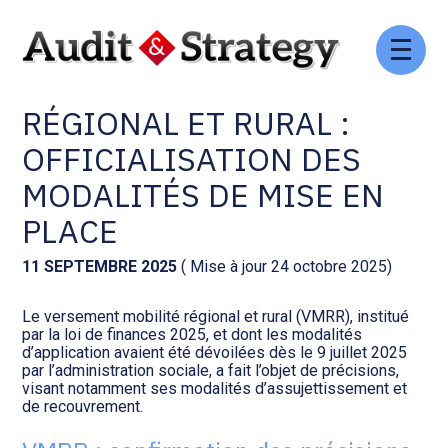
Aller
Comptabilité et conseil
Gestion des documents : ISuite
au
VERSEMENT MOBILITÉ
contenu
RÉGIONAL ET RURAL :
Social et ressources humaines
Tenue de votre comptabilité :
ACD
OFFICIALISATION DES
Assistance juridique
MODALITÉS DE MISE EN
Facturation et pilotage :
EVOLIZ
PLACE
Pilotage d’entreprise
Facturation et pilotage : MEG
11 SEPTEMBRE 2025
( Mise à jour 24 octobre 2025)
Audit légal
Le versement mobilité régional et rural (VMRR), institué
Analyse et tableau de bord :
par la loi de finances 2025, et dont les modalités
Gestion de patrimoine
WAIBI
d’application avaient été dévoilées dès le 9 juillet 2025
par l’administration sociale, a fait l’objet de précisions,
visant notamment ses modalités d’assujettissement et
Procédures collectives
Gérer vos ressources
de recouvrement.
humaines : SILAE