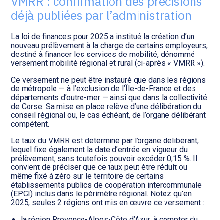
VMRR : confirmation des précisions
Transition numérique
déjà publiées par l’administration
La loi de finances pour 2025 a institué la création d’un
nouveau prélèvement à la charge de certains employeurs,
destiné à financer les services de mobilité, dénommé
versement mobilité régional et rural (ci-après « VMRR »).
Ce versement ne peut être instauré que dans les régions
de métropole — à l’exclusion de l’Île-de-France et des
départements d’outre-mer — ainsi que dans la collectivité
de Corse. Sa mise en place relève d’une délibération du
conseil régional ou, le cas échéant, de l’organe délibérant
compétent.
Le taux du VMRR est déterminé par l’organe délibérant,
lequel fixe également la date d’entrée en vigueur du
prélèvement, sans toutefois pouvoir excéder 0,15 %. Il
convient de préciser que ce taux peut être réduit ou
même fixé à zéro sur le territoire de certains
établissements publics de coopération intercommunale
(EPCI) inclus dans le périmètre régional. Notez qu’en
2025, seules 2 régions ont mis en œuvre ce versement :
la région Provence-Alpes-Côte d’Azur, à compter du