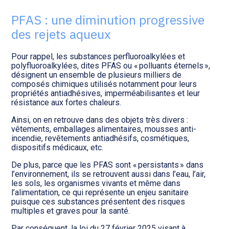
Transition numérique
PFAS : une diminution progressive
des rejets aqueux
Pour rappel, les substances perfluoroalkylées et
polyfluoroalkylées, dites PFAS ou « polluants éternels »,
désignent un ensemble de plusieurs milliers de
composés chimiques utilisés notamment pour leurs
propriétés antiadhésives, imperméabilisantes et leur
résistance aux fortes chaleurs.
Ainsi, on en retrouve dans des objets très divers :
vêtements, emballages alimentaires, mousses anti-
incendie, revêtements antiadhésifs, cosmétiques,
dispositifs médicaux, etc.
De plus, parce que les PFAS sont « persistants » dans
l’environnement, ils se retrouvent aussi dans l’eau, l’air,
les sols, les organismes vivants et même dans
l’alimentation, ce qui représente un enjeu sanitaire
puisque ces substances présentent des risques
multiples et graves pour la santé.
Par conséquent, la loi du 27 février 2025 visant à