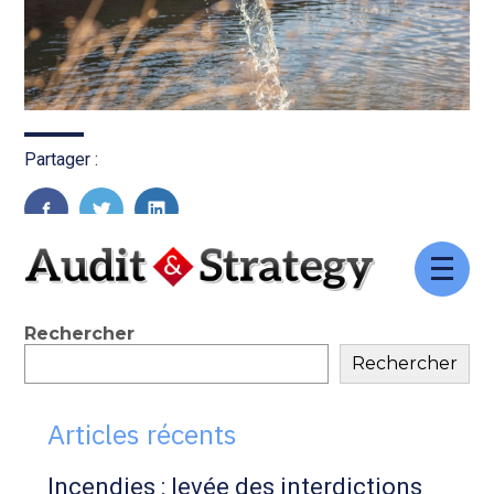
Partager :
FaceBook
Twitter
LinkedIn
Aller
au
contenu
Blog
Rechercher
Rechercher
sidebar
Articles récents
Incendies : levée des interdictions