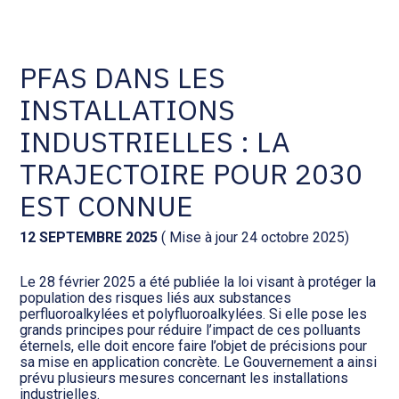
Comptabilité et conseil
Gestion des documents : ISuite
PFAS DANS LES
INSTALLATIONS
Social et ressources humaines
Tenue de votre comptabilité :
ACD
INDUSTRIELLES : LA
Assistance juridique
TRAJECTOIRE POUR 2030
Facturation et pilotage :
EVOLIZ
EST CONNUE
Pilotage d’entreprise
Facturation et pilotage : MEG
12 SEPTEMBRE 2025
( Mise à jour 24 octobre 2025)
Audit légal
Le 28 février 2025 a été publiée la loi visant à protéger la
Analyse et tableau de bord :
population des risques liés aux substances
Gestion de patrimoine
WAIBI
perfluoroalkylées et polyfluoroalkylées. Si elle pose les
grands principes pour réduire l’impact de ces polluants
éternels, elle doit encore faire l’objet de précisions pour
Procédures collectives
Gérer vos ressources
sa mise en application concrète. Le Gouvernement a ainsi
humaines : SILAE
prévu plusieurs mesures concernant les installations
industrielles.