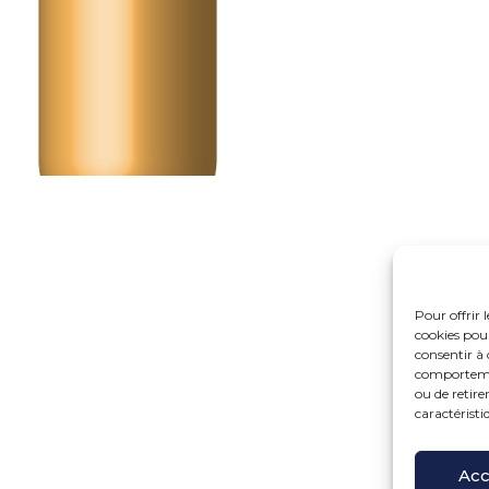
Pour offrir 
cookies pour
consentir à 
comportement
ou de retire
caractéristi
Fo
15 r
Pri
Acc