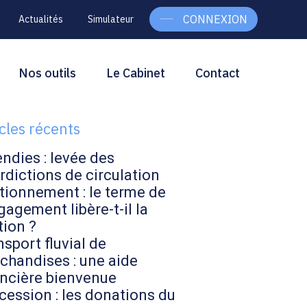
CONNEXION
Actualités
Simulateur
g
rcher
Nos outils
Le Cabinet
Contact
Rechercher
ebar
icles récents
endies : levée des
rdictions de circulation
tionnement : le terme de
gagement libère-t-il la
tion ?
sport fluvial de
chandises : une aide
ancière bienvenue
cession : les donations du