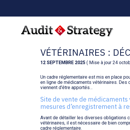
Menu
sub-
header
Aller
au
VENTE EN LIGNE D
contenu
VÉTÉRINAIRES : DÉ
12 SEPTEMBRE 2025
( Mise à jour 24 octo
Un cadre réglementaire est mis en place pour
en ligne de médicaments vétérinaires. Des d
viennent d’être apportés…
Site de vente de médicaments v
mesures d’enregistrement à re
Avant de détailler les diverses obligations
vétérinaires, il est nécessaire de bien com
cadre réglementaire.