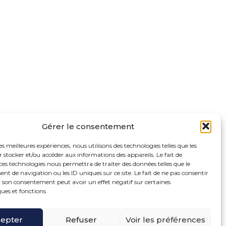
Gérer le consentement
les meilleures expériences, nous utilisons des technologies telles que les
 stocker et/ou accéder aux informations des appareils. Le fait de
ces technologies nous permettra de traiter des données telles que le
 de navigation ou les ID uniques sur ce site. Le fait de ne pas consentir
r son consentement peut avoir un effet négatif sur certaines
ques et fonctions.
oter
ue de la Bonne Rencontre – 77860 Quincy Voisins
ncipale
epter
Refuser
Voir les préférences