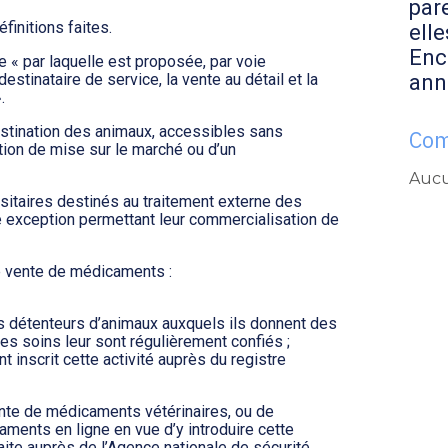
par
finitions faites.
elle
Enc
le « par laquelle est proposée, par voie
ann
estinataire de service, la vente au détail et la
.
tination des animaux, accessibles sans
Com
tion de mise sur le marché ou d’un
Aucu
sitaires destinés au traitement externe des
e exception permettant leur commercialisation de
de vente de médicaments :
es détenteurs d’animaux auxquels ils donnent des
 les soins leur sont régulièrement confiés ;
inscrit cette activité auprès du registre
vente de médicaments vétérinaires, ou de
ments en ligne en vue d’y introduire cette
 faite auprès de l’Agence nationale de sécurité