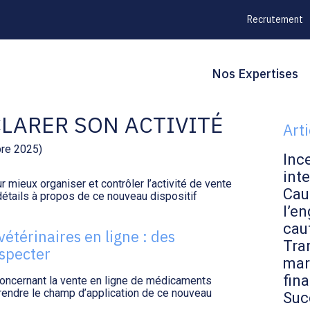
Recrutement
Principal
Blo
Reche
Nos Expertises
E MÉDICAMENTS
sid
CLARER SON ACTIVITÉ
Art
bre 2025)
Inc
inte
 mieux organiser et contrôler l’activité de vente
Cau
étails à propos de ce nouveau dispositif
l’en
cau
étérinaires en ligne : des
Tran
specter
mar
fin
 concernant la vente en ligne de médicaments
prendre le champ d’application de ce nouveau
Suc