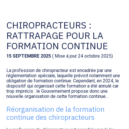
Comptabilité et conseil
Gestion des documents : ISuite
CHIROPRACTEURS :
RATTRAPAGE POUR LA
Social et ressources humaines
Tenue de votre comptabilité :
ACD
FORMATION CONTINUE
Assistance juridique
Facturation et pilotage :
15 SEPTEMBRE 2025
( Mise à jour 24 octobre 2025)
EVOLIZ
Pilotage d’entreprise
La profession de chiropracteur est encadrée par une
réglementation spéciale, laquelle prévoit notamment une
Facturation et pilotage : MEG
obligation de formation continue. Cependant, en 2024, le
Audit légal
dispositif qui organisait cette formation a été annulé car
trop imprécis : le Gouvernement propose donc une
Analyse et tableau de bord :
nouvelle organisation de cette formation continue…
Gestion de patrimoine
WAIBI
Réorganisation de la formation
Procédures collectives
Gérer vos ressources
continue des chiropracteurs
humaines : SILAE