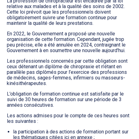
Transition numérique
La profession de chiropracteur est encadrée par la loi
relative aux malades et à la qualité des soins de 2002.
Cette loi prévoit que les professionnels doivent
obligatoirement suivre une formation continue pour
maintenir la qualité de leurs prestations.
En 2022, le Gouvernement a proposé une nouvelle
organisation de cette formation. Cependant, jugée trop
peu précise, elle a été annulée en 2024, contraignant le
Gouvernement à en soumettre une nouvelle aujourd’hui.
Les professionnels concernés par cette obligation sont
ceux détenant un diplôme de chiropraxie et n’étant en
parallèle pas diplômés pour l’exercice des professions
de médecins, sages-femmes, infirmiers ou masseurs-
kinésithérapeutes.
L’obligation de formation continue est satisfaite par le
suivi de 30 heures de formation sur une période de 3
années consécutives.
Les actions admises pour le compte de ces heures sont
les suivantes :
la participation à des actions de formation portant sur
les thématiques citées
ici
en annexe ;