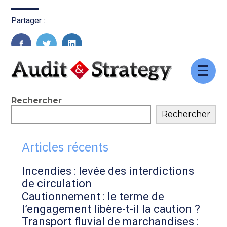
Partager :
FaceBook
Twitter
LinkedIn
Aller
au
contenu
Blog
Rechercher
Rechercher
sidebar
Articles récents
Incendies : levée des interdictions
de circulation
Cautionnement : le terme de
l’engagement libère-t-il la caution ?
Transport fluvial de marchandises :