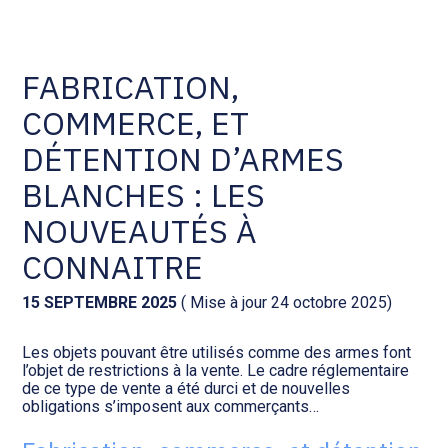
Comptabilité et conseil
Gestion des documents : ISuite
FABRICATION,
COMMERCE, ET
Social et ressources humaines
Tenue de votre comptabilité :
ACD
DÉTENTION D’ARMES
Assistance juridique
BLANCHES : LES
Facturation et pilotage :
EVOLIZ
NOUVEAUTÉS À
Pilotage d’entreprise
CONNAITRE
Facturation et pilotage : MEG
Audit légal
15 SEPTEMBRE 2025
( Mise à jour 24 octobre 2025)
Analyse et tableau de bord :
Gestion de patrimoine
WAIBI
Les objets pouvant être utilisés comme des armes font
l’objet de restrictions à la vente. Le cadre réglementaire
de ce type de vente a été durci et de nouvelles
Procédures collectives
Gérer vos ressources
obligations s’imposent aux commerçants…
humaines : SILAE