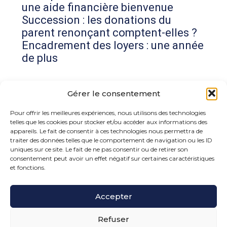
une aide financière bienvenue
Succession : les donations du
parent renonçant comptent-elles ?
Encadrement des loyers : une année
de plus
Commentaires récents
Gérer le consentement
Aucun commentaire à afficher.
Pour offrir les meilleures expériences, nous utilisons des technologies
telles que les cookies pour stocker et/ou accéder aux informations des
appareils. Le fait de consentir à ces technologies nous permettra de
traiter des données telles que le comportement de navigation ou les ID
uniques sur ce site. Le fait de ne pas consentir ou de retirer son
consentement peut avoir un effet négatif sur certaines caractéristiques
et fonctions.
Footer
Accepter
15 rue de la Bonne Rencontre – 77860 Quincy
Voisins
Principale
Refuser