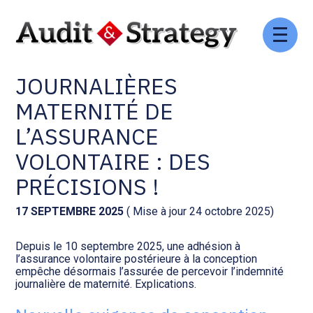
Aller
Comptabilité et conseil
Gestion des documents : ISuite
au
INDEMNITÉS
contenu
JOURNALIÈRES
Social et ressources humaines
Tenue de votre comptabilité :
ACD
MATERNITÉ DE
Assistance juridique
L’ASSURANCE
Facturation et pilotage :
EVOLIZ
VOLONTAIRE : DES
Pilotage d’entreprise
PRÉCISIONS !
Facturation et pilotage : MEG
Audit légal
17 SEPTEMBRE 2025
( Mise à jour 24 octobre 2025)
Analyse et tableau de bord :
Gestion de patrimoine
WAIBI
Depuis le 10 septembre 2025, une adhésion à
l’assurance volontaire postérieure à la conception
empêche désormais l’assurée de percevoir l’indemnité
Procédures collectives
Gérer vos ressources
journalière de maternité. Explications.
humaines : SILAE