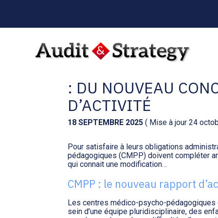
Menu
sub-
header
Aller
au
CENTRE MÉDICO-P
contenu
: DU NOUVEAU CON
D’ACTIVITÉ
18 SEPTEMBRE 2025
( Mise à jour 24 octo
Pour satisfaire à leurs obligations administ
pédagogiques (CMPP) doivent compléter annu
qui connait une modification…
CMPP : le nouveau rapport d’act
Les centres médico-psycho-pédagogiques (
sein d’une équipe pluridisciplinaire, des en