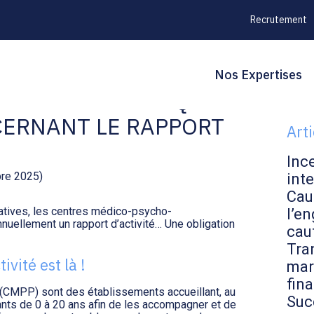
Recrutement
Principal
Blo
Reche
Nos Expertises
SYCHO-PÉDAGOGIQUES
sid
CERNANT LE RAPPORT
Art
Inc
bre 2025)
inte
Cau
ratives, les centres médico-psycho-
l’en
ellement un rapport d’activité… Une obligation
cau
Tran
ivité est là !
mar
fin
CMPP) sont des établissements accueillant, au
Suc
fants de 0 à 20 ans afin de les accompagner et de