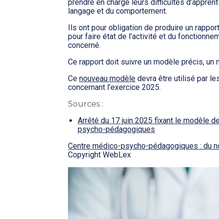
prendre en charge leurs difficultés d’appre
langage et du comportement.
Ils ont pour obligation de produire un rapport 
pour faire état de l’activité et du fonctionn
concerné.
Ce rapport doit suivre un modèle précis, un 
Ce
nouveau modèle
devra être utilisé par l
concernant l’exercice 2025.
Sources :
Arrêté du 17 juin 2025 fixant le modèle d
psycho-pédagogiques
Centre médico-psycho-pédagogiques : du nou
Copyright WebLex