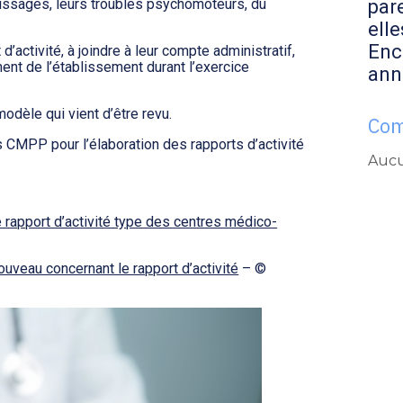
par
ntissages, leurs troubles psychomoteurs, du
elle
Enc
d’activité, à joindre à leur compte administratif,
ement de l’établissement durant l’exercice
ann
modèle qui vient d’être revu.
Com
es CMPP pour l’élaboration des rapports d’activité
Aucu
e rapport d’activité type des centres médico-
veau concernant le rapport d’activité
– ©