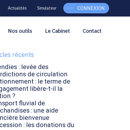
CONNEXION
Actualités
Simulateur
g
rcher
Nos outils
Le Cabinet
Contact
Rechercher
ebar
icles récents
endies : levée des
rdictions de circulation
tionnement : le terme de
gagement libère-t-il la
tion ?
sport fluvial de
chandises : une aide
ancière bienvenue
cession : les donations du