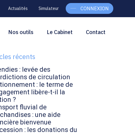
CONNEXION
Actualités
Simulateur
g
rcher
Nos outils
Le Cabinet
Contact
Rechercher
ebar
icles récents
endies : levée des
rdictions de circulation
tionnement : le terme de
gagement libère-t-il la
tion ?
sport fluvial de
chandises : une aide
ancière bienvenue
cession : les donations du