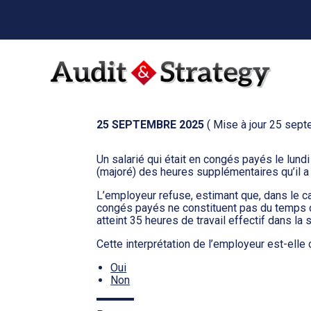
Menu
sub-
header
Aller
au
CONGÉS PAYÉS = HE
contenu
25 SEPTEMBRE 2025
( Mise à jour 25 sep
Un salarié qui était en congés payés le lund
(majoré) des heures supplémentaires qu’il a r
L’employeur refuse, estimant que, dans le c
congés payés ne constituent pas du temps de t
atteint 35 heures de travail effectif dans la
Cette interprétation de l’employeur est-elle 
Oui
Non