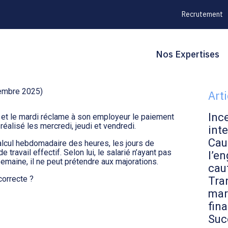
Recrutement
Principal
Blo
Reche
Nos Expertises
URES IMPAYÉES ?
sid
tembre 2025)
Art
Inc
i et le mardi réclame à son employeur le paiement
éalisé les mercredi, jeudi et vendredi.
inte
Cau
alcul hebdomadaire des heures, les jours de
ravail effectif. Selon lui, le salarié n’ayant pas
l’en
 semaine, il ne peut prétendre aux majorations.
cau
correcte ?
Tran
mar
fin
Suc