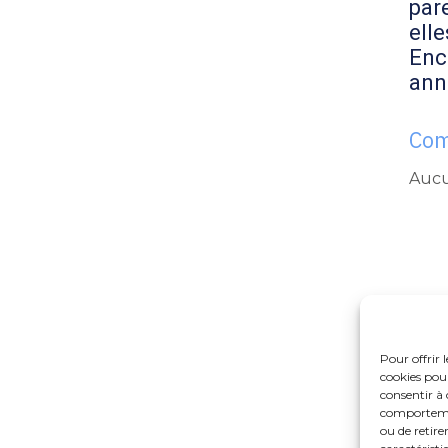
par
elle
Enc
ann
Com
Aucu
Pour offrir 
cookies pour
consentir à 
comportement
ou de retire