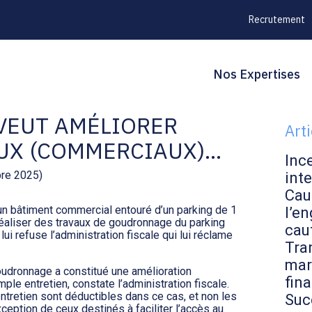
Recrutement
Principal
Blo
Reche
Nos Expertises
’UN BAILLEUR
sid
 VEUT AMÉLIORER
Art
AUX (COMMERCIAUX)…
Inc
bre 2025)
inte
Cau
d’un bâtiment commercial entouré d’un parking de 1
l’en
 réaliser des travaux de goudronnage du parking
cau
ui refuse l’administration fiscale qui lui réclame
Tran
mar
 goudronnage a constitué une amélioration
fin
ple entretien, constate l’administration fiscale.
ntretien sont déductibles dans ce cas, et non les
Suc
xception de ceux destinés à faciliter l’accès au