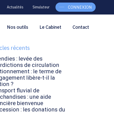
CONNEXION
Actualités
Simulateur
g
rcher
Nos outils
Le Cabinet
Contact
Rechercher
ebar
icles récents
endies : levée des
rdictions de circulation
tionnement : le terme de
gagement libère-t-il la
tion ?
sport fluvial de
chandises : une aide
ancière bienvenue
cession : les donations du