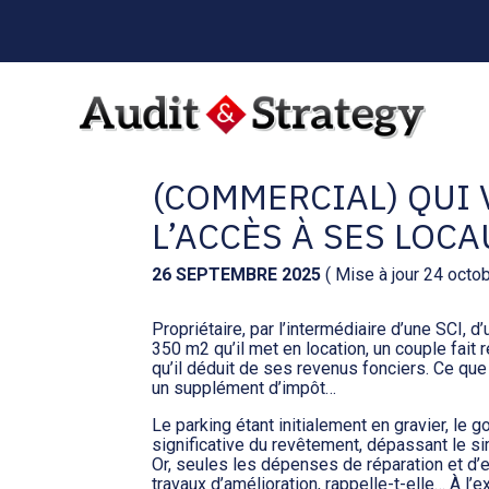
Menu
sub-
header
Aller
au
C’EST L’HISTOIRE D
contenu
(COMMERCIAL) QUI
L’ACCÈS À SES LOC
26 SEPTEMBRE 2025
( Mise à jour 24 octo
Propriétaire, par l’intermédiaire d’une SCI, 
350 m2 qu’il met en location, un couple fait
qu’il déduit de ses revenus fonciers. Ce que l
un supplément d’impôt…
Le parking étant initialement en gravier, le
significative du revêtement, dépassant le sim
Or, seules les dépenses de réparation et d’e
travaux d’amélioration, rappelle-t-elle… À l’e