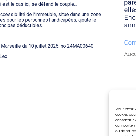
par
est le cas ici, se défend le couple…
elle
accessibilité de l’immeuble, situé dans une zone
Enc
s pour les personnes handicapées, ajoute le
ann
donc pas déductibles.
Com
e Marseille du 10 juillet 2025, no 24MA00640
Aucu
Lex
Pour offrir 
cookies pour
consentir à 
comportement
ou de retire