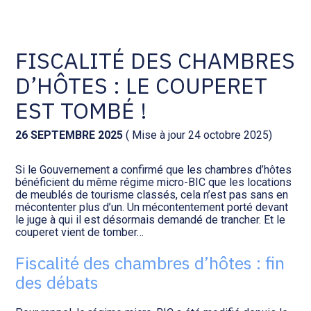
Comptabilité et conseil
Gestion des documents : ISuite
FISCALITÉ DES CHAMBRES
D’HÔTES : LE COUPERET
Social et ressources humaines
Tenue de votre comptabilité :
ACD
EST TOMBÉ !
Assistance juridique
Facturation et pilotage :
26 SEPTEMBRE 2025
( Mise à jour 24 octobre 2025)
EVOLIZ
Pilotage d’entreprise
Si le Gouvernement a confirmé que les chambres d’hôtes
bénéficient du même régime micro-BIC que les locations
Facturation et pilotage : MEG
de meublés de tourisme classés, cela n’est pas sans en
Audit légal
mécontenter plus d’un. Un mécontentement porté devant
le juge à qui il est désormais demandé de trancher. Et le
Analyse et tableau de bord :
couperet vient de tomber…
Gestion de patrimoine
WAIBI
Fiscalité des chambres d’hôtes : fin
Procédures collectives
Gérer vos ressources
des débats
humaines : SILAE