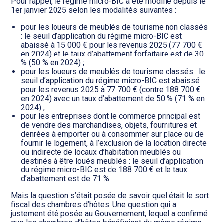
Transition numérique
Pour rappel, le régime micro-BIC a été modifié depuis le
1er janvier 2025 selon les modalités suivantes :
pour les loueurs de meublés de tourisme non classés
: le seuil d’application du régime micro-BIC est
abaissé à 15 000 € pour les revenus 2025 (77 700 €
en 2024) et le taux d’abattement forfaitaire est de 30
% (50 % en 2024) ;
pour les loueurs de meublés de tourisme classés : le
seuil d’application du régime micro-BIC est abaissé
pour les revenus 2025 à 77 700 € (contre 188 700 €
en 2024) avec un taux d’abattement de 50 % (71 % en
2024) ;
pour les entreprises dont le commerce principal est
de vendre des marchandises, objets, fournitures et
denrées à emporter ou à consommer sur place ou de
fournir le logement, à l’exclusion de la location directe
ou indirecte de locaux d’habitation meublés ou
destinés à être loués meublés : le seuil d’application
du régime micro-BIC est de 188 700 € et le taux
d’abattement est de 71 %.
Mais la question s’était posée de savoir quel était le sort
fiscal des chambres d’hôtes. Une question qui a
justement été posée au Gouvernement, lequel a confirmé