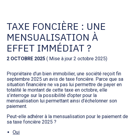
Comptabilité et conseil
Gestion des documents : ISuite
TAXE FONCIÈRE : UNE
MENSUALISATION À
Social et ressources humaines
Tenue de votre comptabilité :
ACD
EFFET IMMÉDIAT ?
Assistance juridique
Facturation et pilotage :
2 OCTOBRE 2025
( Mise à jour 2 octobre 2025)
EVOLIZ
Pilotage d’entreprise
Propriétaire d’un bien immobilier, une société reçoit fin
septembre 2025 un avis de taxe foncière. Parce que sa
Facturation et pilotage : MEG
situation financière ne va pas lui permettre de payer en
Audit légal
totalité le montant de cette taxe en octobre, elle
s’interroge sur la possibilité d’opter pour la
Analyse et tableau de bord :
mensualisation lui permettant ainsi d’échelonner son
Gestion de patrimoine
WAIBI
paiement.
Peut-elle adhérer à la mensualisation pour le paiement de
Procédures collectives
Gérer vos ressources
sa taxe foncière 2025 ?
humaines : SILAE
Oui