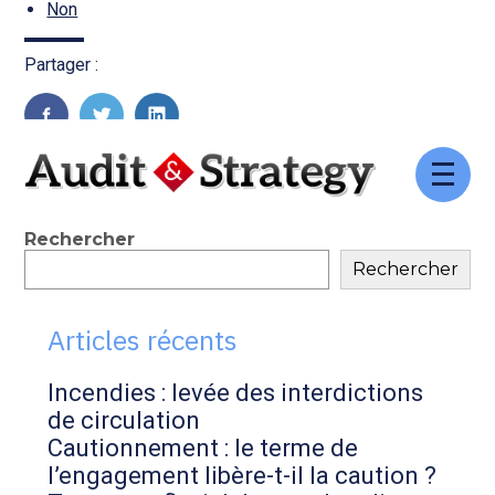
Transition numérique
Non
Partager :
FaceBook
Twitter
LinkedIn
Aller
au
contenu
Blog
Rechercher
Rechercher
sidebar
Articles récents
Incendies : levée des interdictions
de circulation
Cautionnement : le terme de
l’engagement libère-t-il la caution ?