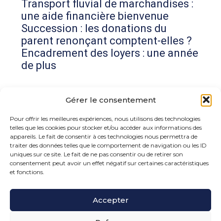
Transport fluvial de marchandises :
une aide financière bienvenue
Succession : les donations du
parent renonçant comptent-elles ?
Encadrement des loyers : une année
de plus
Commentaires récents
Gérer le consentement
Aucun commentaire à afficher.
Pour offrir les meilleures expériences, nous utilisons des technologies
telles que les cookies pour stocker et/ou accéder aux informations des
appareils. Le fait de consentir à ces technologies nous permettra de
traiter des données telles que le comportement de navigation ou les ID
uniques sur ce site. Le fait de ne pas consentir ou de retirer son
consentement peut avoir un effet négatif sur certaines caractéristiques
et fonctions.
Footer
Accepter
15 rue de la Bonne Rencontre – 77860 Quincy
Voisins
Principale