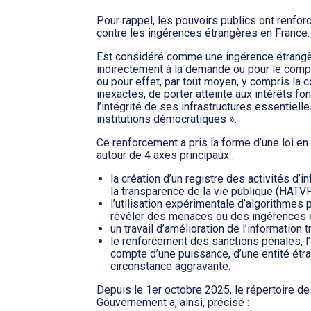
Pour rappel, les pouvoirs publics ont renforc
contre les ingérences étrangères en France.
Est considéré comme une ingérence étrangè
indirectement à la demande ou pour le compt
ou pour effet, par tout moyen, y compris la
inexactes, de porter atteinte aux intérêts f
l’intégrité de ses infrastructures essentiel
institutions démocratiques ».
Ce renforcement a pris la forme d’une loi en d
autour de 4 axes principaux :
la création d’un registre des activités d’i
la transparence de la vie publique (HATVP
l’utilisation expérimentale d’algorithme
révéler des menaces ou des ingérences ét
un travail d’amélioration de l’information
le renforcement des sanctions pénales, l’
compte d’une puissance, d’une entité étr
circonstance aggravante.
Depuis le 1er octobre 2025, le répertoire des
Gouvernement a, ainsi, précisé :