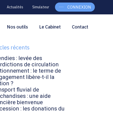
CONNEXION
Actualités
Simulateur
g
rcher
Nos outils
Le Cabinet
Contact
Rechercher
ebar
icles récents
endies : levée des
rdictions de circulation
tionnement : le terme de
gagement libère-t-il la
tion ?
sport fluvial de
chandises : une aide
ancière bienvenue
cession : les donations du