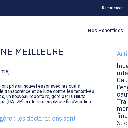
Recrutement
Principal
Blo
Reche
Nos Expertises
ÈRE : UN NOUVEAU
sid
UNE MEILLEURE
Art
Inc
2025)
inte
Cau
 ont pris un nouvel essor avec les outils
l’en
de transparence et de lutte contre les tentatives
cau
, un nouveau répertoire, géré par la Haute
Tran
que (HATVP), a été mis en place afin d’améliorer
mar
fin
gère : les déclarations sont
Suc