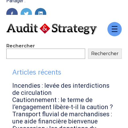
Partager :
FaceBook
Twitter
LinkedIn
Aller
au
contenu
Blog
Rechercher
Rechercher
sidebar
Articles récents
Incendies : levée des interdictions
de circulation
Cautionnement : le terme de
l’engagement libère-t-il la caution ?
Transport fluvial de marchandises :
une aide financière bienvenue