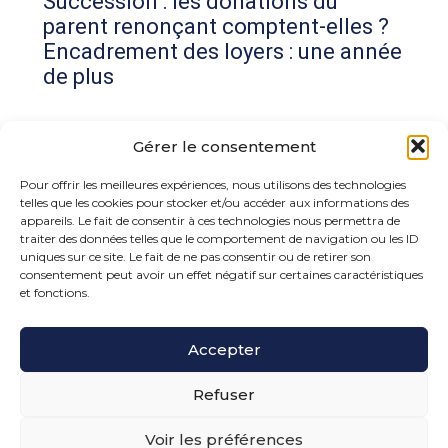
Succession : les donations du
parent renonçant comptent-elles ?
Encadrement des loyers : une année
de plus
Commentaires récents
Gérer le consentement
Aucun commentaire à afficher.
Pour offrir les meilleures expériences, nous utilisons des technologies
telles que les cookies pour stocker et/ou accéder aux informations des
appareils. Le fait de consentir à ces technologies nous permettra de
traiter des données telles que le comportement de navigation ou les ID
uniques sur ce site. Le fait de ne pas consentir ou de retirer son
consentement peut avoir un effet négatif sur certaines caractéristiques
et fonctions.
Footer
Accepter
15 rue de la Bonne Rencontre – 77860 Quincy
Voisins
Principale
Refuser
Voir les préférences
PLAN DU SITE