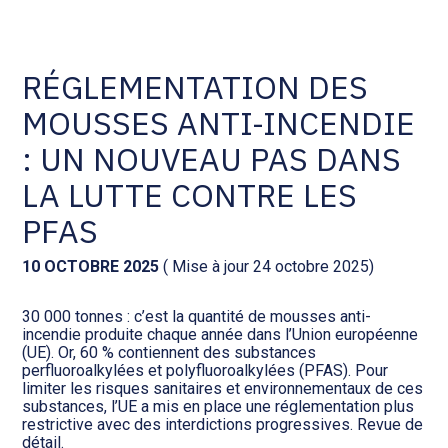
Comptabilité et conseil
Gestion des documents : ISuite
RÉGLEMENTATION DES
MOUSSES ANTI-INCENDIE
Social et ressources humaines
Tenue de votre comptabilité :
ACD
: UN NOUVEAU PAS DANS
Assistance juridique
LA LUTTE CONTRE LES
Facturation et pilotage :
EVOLIZ
PFAS
Pilotage d’entreprise
Facturation et pilotage : MEG
10 OCTOBRE 2025
( Mise à jour 24 octobre 2025)
Audit légal
30 000 tonnes : c’est la quantité de mousses anti-
Analyse et tableau de bord :
incendie produite chaque année dans l’Union européenne
Gestion de patrimoine
WAIBI
(UE). Or, 60 % contiennent des substances
perfluoroalkylées et polyfluoroalkylées (PFAS). Pour
limiter les risques sanitaires et environnementaux de ces
Procédures collectives
Gérer vos ressources
substances, l’UE a mis en place une réglementation plus
humaines : SILAE
restrictive avec des interdictions progressives. Revue de
détail.