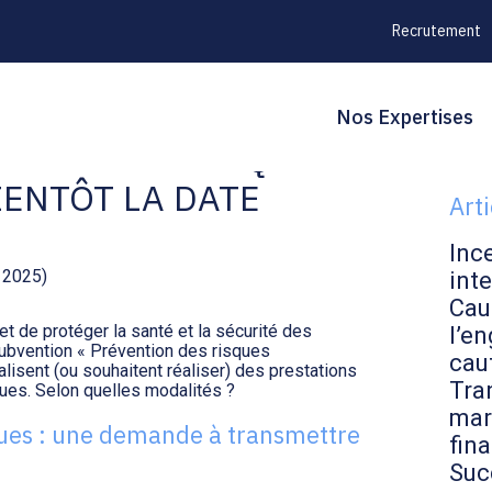
Recrutement
Principal
Blo
Reche
Nos Expertises
NTION DES RISQUES
sid
IENTÔT LA DATE
Art
Inc
e 2025)
inte
Cau
et de protéger la santé et la sécurité des
l’en
subvention « Prévention des risques
cau
lisent (ou souhaitent réaliser) des prestations
Tran
ues. Selon quelles modalités ?
mar
ues : une demande à transmettre
fin
Suc