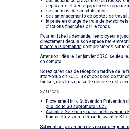
des actions de prévention (qui recouvren
déployées et des équipements répondant à
des actions de sensibilisation ;
des aménagements de postes de travail 
la prise en charge de frais de personnel
d’actions financées par le fonds.
Pour en faire la demande, l’employeur a ju
directement depuis son espace net-entrepr
joindre à la demande
sont précisées sur le s
Attention : dès le 1er janvier 2026, seules 
en compte.
Notez qu’en cas de réception tardive de la fac
intervenue en 2025, il est possible de transm
facture, dès lors que cette dernière est env
Sources :
Fiche ameli.fr : « Subvention Prévention d
publiée le 30 septembre 2023
Actualité Net-Entreprises : « Subvention
transmettez votre demande avant le 31 d
Subvention prévention des risques ergonomiqu