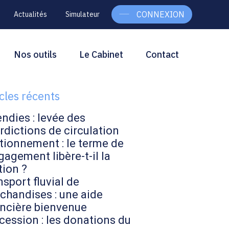
CONNEXION
Actualités
Simulateur
g
rcher
Nos outils
Le Cabinet
Contact
Rechercher
ebar
icles récents
endies : levée des
rdictions de circulation
tionnement : le terme de
gagement libère-t-il la
tion ?
sport fluvial de
chandises : une aide
ancière bienvenue
cession : les donations du