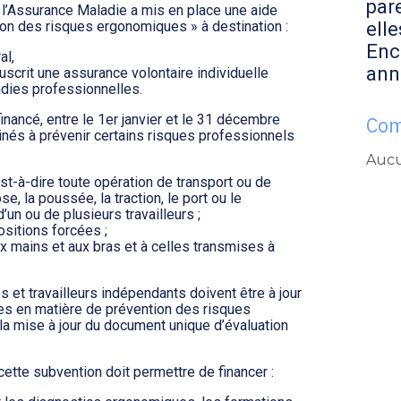
par
, l’Assurance Maladie a mis en place une aide
elle
n des risques ergonomiques » à destination :
Enc
al,
ann
uscrit une assurance volontaire individuelle
ladies professionnelles.
financé, entre le 1er janvier et le 31 décembre
Com
nés à prévenir certains risques professionnels
Aucu
st-à-dire toute opération de transport ou de
se, la poussée, la traction, le port ou le
’un ou de plusieurs travailleurs ;
sitions forcées ;
 mains et aux bras et à celles transmises à
s et travailleurs indépendants doivent être à jour
res en matière de prévention des risques
la mise à jour du document unique d’évaluation
ette subvention doit permettre de financer :