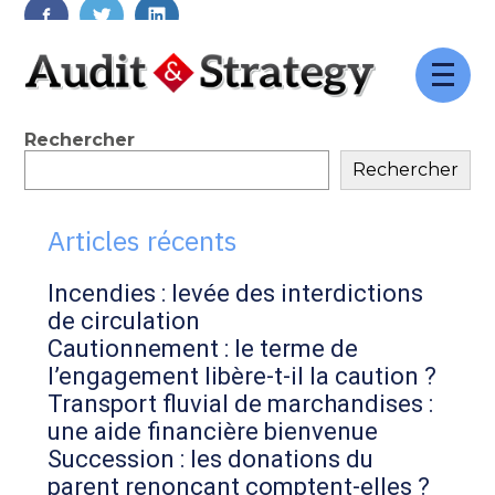
FaceBook
Twitter
LinkedIn
Aller
au
contenu
Blog
Rechercher
Rechercher
sidebar
Articles récents
Incendies : levée des interdictions
de circulation
Cautionnement : le terme de
l’engagement libère-t-il la caution ?
Transport fluvial de marchandises :
une aide financière bienvenue
Succession : les donations du
parent renonçant comptent-elles ?