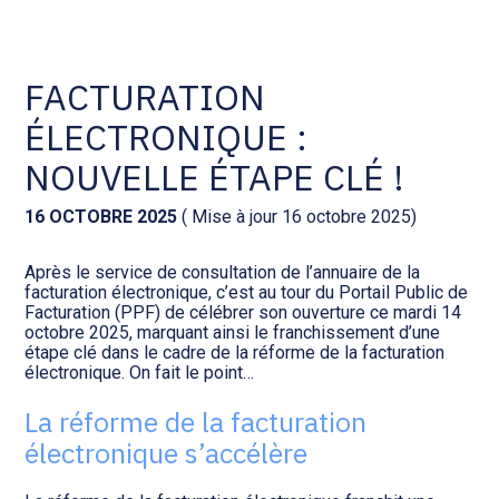
Comptabilité et conseil
Gestion des documents : ISuite
FACTURATION
ÉLECTRONIQUE :
Social et ressources humaines
Tenue de votre comptabilité :
ACD
NOUVELLE ÉTAPE CLÉ !
Assistance juridique
Facturation et pilotage :
16 OCTOBRE 2025
( Mise à jour 16 octobre 2025)
EVOLIZ
Pilotage d’entreprise
Après le service de consultation de l’annuaire de la
facturation électronique, c’est au tour du Portail Public de
Facturation et pilotage : MEG
Facturation (PPF) de célébrer son ouverture ce mardi 14
Audit légal
octobre 2025, marquant ainsi le franchissement d’une
étape clé dans le cadre de la réforme de la facturation
Analyse et tableau de bord :
électronique. On fait le point…
Gestion de patrimoine
WAIBI
La réforme de la facturation
Procédures collectives
Gérer vos ressources
électronique s’accélère
humaines : SILAE