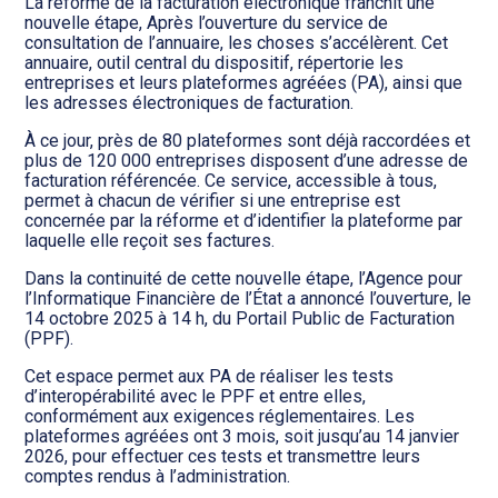
Transition numérique
La réforme de la facturation électronique franchit une
nouvelle étape, Après l’ouverture du service de
consultation de l’annuaire, les choses s’accélèrent. Cet
annuaire, outil central du dispositif, répertorie les
entreprises et leurs plateformes agréées (PA), ainsi que
les adresses électroniques de facturation.
À ce jour, près de 80 plateformes sont déjà raccordées et
plus de 120 000 entreprises disposent d’une adresse de
facturation référencée. Ce service, accessible à tous,
permet à chacun de vérifier si une entreprise est
concernée par la réforme et d’identifier la plateforme par
laquelle elle reçoit ses factures.
Dans la continuité de cette nouvelle étape, l’Agence pour
l’Informatique Financière de l’État a annoncé l’ouverture, le
14 octobre 2025 à 14 h, du Portail Public de Facturation
(PPF).
Cet espace permet aux PA de réaliser les tests
d’interopérabilité avec le PPF et entre elles,
conformément aux exigences réglementaires. Les
plateformes agréées ont 3 mois, soit jusqu’au 14 janvier
2026, pour effectuer ces tests et transmettre leurs
comptes rendus à l’administration.