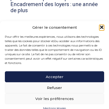
Encadrement des loyers : une année
de plus
Commentaires récents
Gérer le consentement
Aucun commentaire à afficher.
Pour offrir les meilleures expériences, nous utilisons des technologies
telles que les cookies pour stocker et/ou accéder aux informations des
appareils. Le fait de consentir à ces technologies nous permettra de
traiter des données telles que le comportement de navigation ou les ID
uniques sur ce site. Le fait de ne pas consentir ou de retirer son
consentement peut avoir un effet négatif sur certaines caractéristiques
et fonctions.
Footer
Accepter
15 rue de la Bonne Rencontre – 77860 Quincy
Voisins
Principale
Refuser
Voir les préférences
Footer
PLAN DU SITE
MENTIONS LÉGALES
Mentions légales