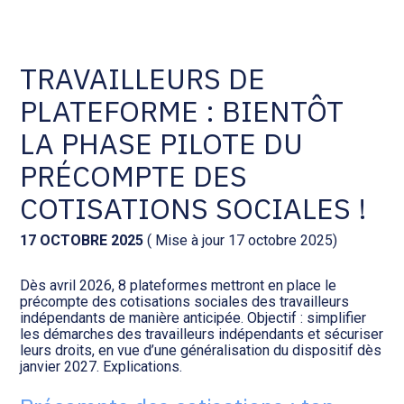
Comptabilité et conseil
Gestion des documents : ISuite
TRAVAILLEURS DE
PLATEFORME : BIENTÔT
Social et ressources humaines
Tenue de votre comptabilité :
ACD
LA PHASE PILOTE DU
Assistance juridique
PRÉCOMPTE DES
Facturation et pilotage :
EVOLIZ
COTISATIONS SOCIALES !
Pilotage d’entreprise
Facturation et pilotage : MEG
17 OCTOBRE 2025
( Mise à jour 17 octobre 2025)
Audit légal
Dès avril 2026, 8 plateformes mettront en place le
Analyse et tableau de bord :
précompte des cotisations sociales des travailleurs
Gestion de patrimoine
WAIBI
indépendants de manière anticipée. Objectif : simplifier
les démarches des travailleurs indépendants et sécuriser
leurs droits, en vue d’une généralisation du dispositif dès
Procédures collectives
Gérer vos ressources
janvier 2027. Explications.
humaines : SILAE