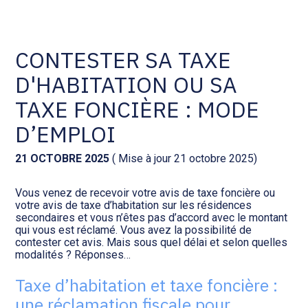
Comptabilité et conseil
Gestion des documents : ISuite
CONTESTER SA TAXE
D'HABITATION OU SA
Social et ressources humaines
Tenue de votre comptabilité :
ACD
TAXE FONCIÈRE : MODE
Assistance juridique
D’EMPLOI
Facturation et pilotage :
EVOLIZ
Pilotage d’entreprise
21 OCTOBRE 2025
( Mise à jour 21 octobre 2025)
Facturation et pilotage : MEG
Vous venez de recevoir votre avis de taxe foncière ou
Audit légal
votre avis de taxe d’habitation sur les résidences
secondaires et vous n’êtes pas d’accord avec le montant
Analyse et tableau de bord :
qui vous est réclamé. Vous avez la possibilité de
Gestion de patrimoine
WAIBI
contester cet avis. Mais sous quel délai et selon quelles
modalités ? Réponses…
Procédures collectives
Gérer vos ressources
Taxe d’habitation et taxe foncière :
humaines : SILAE
une réclamation fiscale pour