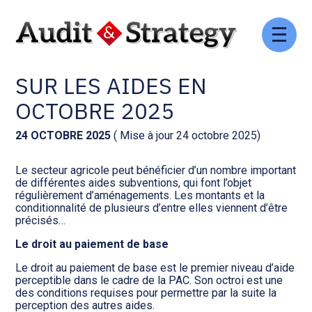
Aller
Comptabilité et conseil
Gestion des documents : ISuite
au
AGRICULTURE : LE POINTS
contenu
SUR LES AIDES EN
Social et ressources humaines
Tenue de votre comptabilité :
ACD
OCTOBRE 2025
Assistance juridique
Facturation et pilotage :
24 OCTOBRE 2025
( Mise à jour 24 octobre 2025)
EVOLIZ
Pilotage d’entreprise
Le secteur agricole peut bénéficier d’un nombre important
de différentes aides subventions, qui font l’objet
Facturation et pilotage : MEG
régulièrement d’aménagements. Les montants et la
Audit légal
conditionnalité de plusieurs d’entre elles viennent d’être
précisés…
Analyse et tableau de bord :
Gestion de patrimoine
WAIBI
Le droit au paiement de base
Le droit au paiement de base est le premier niveau d’aide
Procédures collectives
Gérer vos ressources
perceptible dans le cadre de la PAC. Son octroi est une
humaines : SILAE
des conditions requises pour permettre par la suite la
perception des autres aides.