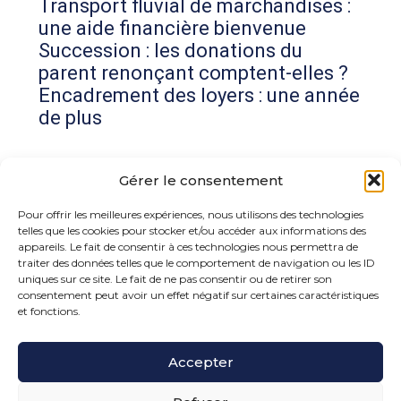
Transport fluvial de marchandises :
une aide financière bienvenue
Succession : les donations du
parent renonçant comptent-elles ?
Encadrement des loyers : une année
de plus
Commentaires récents
Gérer le consentement
Aucun commentaire à afficher.
Pour offrir les meilleures expériences, nous utilisons des technologies
telles que les cookies pour stocker et/ou accéder aux informations des
appareils. Le fait de consentir à ces technologies nous permettra de
traiter des données telles que le comportement de navigation ou les ID
uniques sur ce site. Le fait de ne pas consentir ou de retirer son
consentement peut avoir un effet négatif sur certaines caractéristiques
et fonctions.
Footer
Accepter
15 rue de la Bonne Rencontre – 77860 Quincy
Voisins
Principale