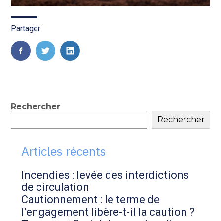
Partager :
FaceBook
Twitter
LinkedIn
Blog
Rechercher
Rechercher
sidebar
Articles récents
Incendies : levée des interdictions
de circulation
Cautionnement : le terme de
l’engagement libère-t-il la caution ?