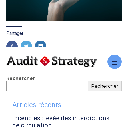
Partager :
FaceBook
Twitter
LinkedIn
Aller
au
contenu
Blog
Rechercher
Rechercher
sidebar
Articles récents
Incendies : levée des interdictions
de circulation