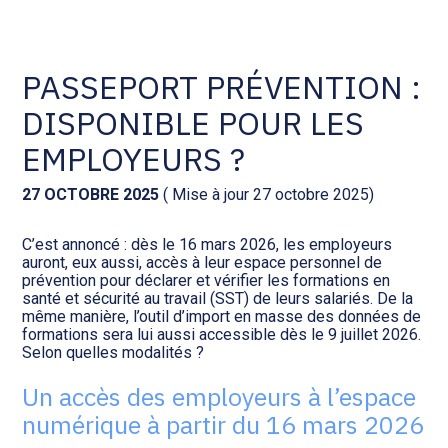
Comptabilité et conseil
Gestion des documents : ISuite
PASSEPORT PRÉVENTION :
DISPONIBLE POUR LES
Social et ressources humaines
Tenue de votre comptabilité :
ACD
EMPLOYEURS ?
Assistance juridique
Facturation et pilotage :
27 OCTOBRE 2025
( Mise à jour 27 octobre 2025)
EVOLIZ
Pilotage d’entreprise
C’est annoncé : dès le 16 mars 2026, les employeurs
auront, eux aussi, accès à leur espace personnel de
Facturation et pilotage : MEG
prévention pour déclarer et vérifier les formations en
Audit légal
santé et sécurité au travail (SST) de leurs salariés. De la
même manière, l’outil d’import en masse des données de
Analyse et tableau de bord :
formations sera lui aussi accessible dès le 9 juillet 2026.
Gestion de patrimoine
WAIBI
Selon quelles modalités ?
Un accès des employeurs à l’espace
Procédures collectives
Gérer vos ressources
numérique à partir du 16 mars 2026
humaines : SILAE