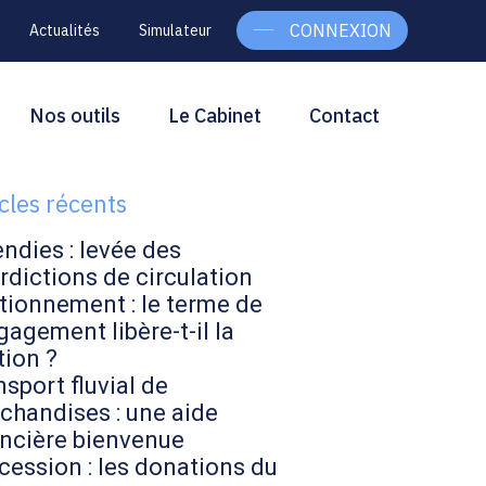
CONNEXION
Actualités
Simulateur
g
rcher
Nos outils
Le Cabinet
Contact
Rechercher
ebar
icles récents
endies : levée des
rdictions de circulation
tionnement : le terme de
gagement libère-t-il la
tion ?
sport fluvial de
chandises : une aide
ancière bienvenue
cession : les donations du