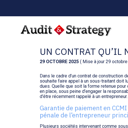
Menu
sub-
header
Aller
au
CCMI : UN DIRIGEA
contenu
UN CONTRAT QU’IL N
29 OCTOBRE 2025
( Mise à jour 29 octobr
Dans le cadre d’un contrat de construction d
souhaite faire appel à un sous-traitant doit 
dues. Quelle que soit la forme retenue pour ce
en place, sous peine d’engager la responsab
d’être récemment rappelé à un entrepreneur
Garantie de paiement en CCMI :
pénale de l’entrepreneur princ
Plusieurs sociétés intervenant comme sous-