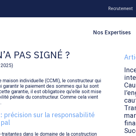
Recrutement
Principal
Blo
Reche
Nos Expertises
NT RESPONSABLE POUR
sid
’A PAS SIGNÉ ?
Art
e 2025)
Inc
inte
e maison individuelle (CCMI), le constructeur qui
Cau
lui garantir le paiement des sommes qui lui sont
tte garantie, il est obligatoire qu’elle soit mise
l’en
ilité pénale du constructeur. Comme cela vient
cau
…
Tran
 précision sur la responsabilité
mar
ipal
fin
Suc
traitantes dans le domaine de la construction