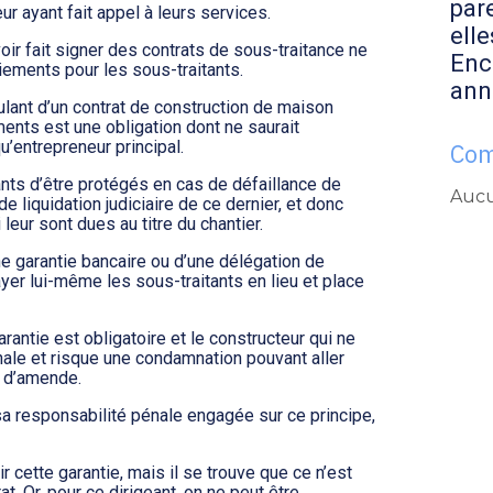
par
ur ayant fait appel à leurs services.
elle
oir fait signer des contrats de sous-traitance ne
Enc
iements pour les sous-traitants.
ann
ulant d’un contrat de construction de maison
ments est une obligation dont ne saurait
u’entrepreneur principal.
Com
ants d’être protégés en cas de défaillance de
Aucu
e liquidation judiciaire de ce dernier, et donc
eur sont dues au titre du chantier.
ne garantie bancaire ou d’une délégation de
ayer lui-même les sous-traitants en lieu et place
antie est obligatoire et le constructeur qui ne
nale et risque une condamnation pouvant aller
€ d’amende.
 sa responsabilité pénale engagée sur ce principe,
 cette garantie, mais il se trouve que ce n’est
at. Or, pour ce dirigeant, on ne peut être