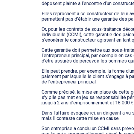
déposent plainte à l’encontre d’un constructe
Elles reprochent à ce constructeur de leur av
permettant pas d’établir une garantie des pa
Or, pour les contrats de sous-traitance déco
individuelle (CCMI), cette garantie des paie
s’exonérer le constructeur agissant en tant q
Cette garantie doit permettre aux sous-trait
l’entrepreneur principal, par exemple en cas d
d’être assurés de percevoir les sommes qui l
Elle peut prendre, par exemple, la forme d’u
paiement par laquelle le client s’engage à p
de l’entrepreneur principal.
Comme précisé, la mise en place de cette gar
s’y plie pas met en jeu sa responsabilité pé
jusqu’à 2 ans d’emprisonnement et 18 000 
Dans l’affaire évoquée ici, un dirigeant a vu
mais il conteste cette mise en cause.
Son entreprise a conclu un CCMI sans prévoir
pas lui qui a, personnellement, signé le contr