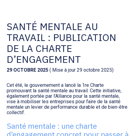
Comptabilité et conseil
Gestion des documents : ISuite
SANTÉ MENTALE AU
TRAVAIL : PUBLICATION
Social et ressources humaines
Tenue de votre comptabilité :
ACD
DE LA CHARTE
Assistance juridique
D’ENGAGEMENT
Facturation et pilotage :
EVOLIZ
Pilotage d’entreprise
29 OCTOBRE 2025
( Mise à jour 29 octobre 2025)
Facturation et pilotage : MEG
Cet été, le gouvernement a lancé la 1re Charte
Audit légal
promouvant la santé mentale au travail. Cette initiative,
également portée par l’Alliance pour la santé mentale,
Analyse et tableau de bord :
vise à mobiliser les entreprises pour faire de la santé
Gestion de patrimoine
WAIBI
mentale un levier de performance durable et de bien-être
collectif.
Procédures collectives
Gérer vos ressources
Santé mentale : une charte
humaines : SILAE
d’engagement concret pour passer à