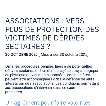
Comptabilité et conseil
Gestion des documents : ISuite
ASSOCIATIONS : VERS
PLUS DE PROTECTION DES
Social et ressources humaines
Tenue de votre comptabilité :
ACD
VICTIMES DE DÉRIVES
Assistance juridique
SECTAIRES ?
Facturation et pilotage :
EVOLIZ
Pilotage d’entreprise
30 OCTOBRE 2025
( Mise à jour 30 octobre 2025)
Facturation et pilotage : MEG
Dans les procédures pénales liées à de potentielles
Audit légal
dérives sectaires et à un état de sujétion psychologique
ou physique de victimes supposées, ces dernières
Analyse et tableau de bord :
peuvent être accompagnées dans la défense de leurs
Gestion de patrimoine
WAIBI
intérêts par des associations. Les conditions permettant
aux associations d’intervenir dans ce cadre sont
précisées…
Procédures collectives
Gérer vos ressources
humaines : SILAE
Un agrément pour faire valoir les