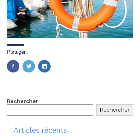
Partager :
FaceBook
Twitter
LinkedIn
Blog
Rechercher
Rechercher
sidebar
Articles récents