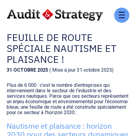
Aller
Comptabilité et conseil
Gestion des documents : ISuite
au
ÉCONOMIE BLEUE : UNE
contenu
FEUILLE DE ROUTE
Social et ressources humaines
Tenue de votre comptabilité :
ACD
SPÉCIALE NAUTISME ET
Assistance juridique
PLAISANCE !
Facturation et pilotage :
EVOLIZ
Pilotage d’entreprise
31 OCTOBRE 2025
( Mise à jour 31 octobre 2025)
Facturation et pilotage : MEG
Plus de 6 000 : c’est le nombre d’entreprises qui
Audit légal
interviennent dans le secteur de l’industrie et des
services nautiques. Parce que ces secteurs représentent
Analyse et tableau de bord :
un enjeu économique et environnemental pour l’économie
Gestion de patrimoine
WAIBI
bleue, une feuille de route a été construite spécialement
pour ce secteur à l’horizon 2030…
Procédures collectives
Gérer vos ressources
Nautisme et plaisance : horizon
humaines : SILAE
2030 pour des secteurs dynamiques