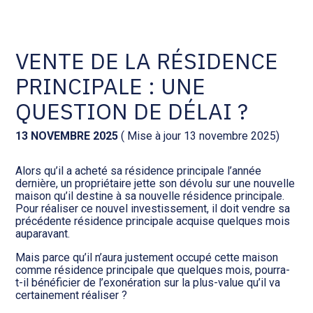
Comptabilité et conseil
Gestion des documents : ISuite
VENTE DE LA RÉSIDENCE
PRINCIPALE : UNE
Social et ressources humaines
Tenue de votre comptabilité :
ACD
QUESTION DE DÉLAI ?
Assistance juridique
Facturation et pilotage :
13 NOVEMBRE 2025
( Mise à jour 13 novembre 2025)
EVOLIZ
Pilotage d’entreprise
Alors qu’il a acheté sa résidence principale l’année
dernière, un propriétaire jette son dévolu sur une nouvelle
Facturation et pilotage : MEG
maison qu’il destine à sa nouvelle résidence principale.
Audit légal
Pour réaliser ce nouvel investissement, il doit vendre sa
précédente résidence principale acquise quelques mois
Analyse et tableau de bord :
auparavant.
Gestion de patrimoine
WAIBI
Mais parce qu’il n’aura justement occupé cette maison
comme résidence principale que quelques mois, pourra-
Procédures collectives
Gérer vos ressources
t-il bénéficier de l’exonération sur la plus-value qu’il va
humaines : SILAE
certainement réaliser ?