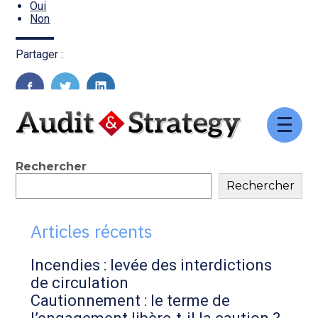
Transition numérique
Oui
Non
Partager :
FaceBook
Twitter
LinkedIn
Aller
au
contenu
Blog
Rechercher
Rechercher
sidebar
Articles récents
Incendies : levée des interdictions
de circulation
Cautionnement : le terme de