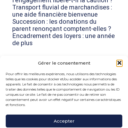
l’engagement libère-t-il la caution ?
Transport fluvial de marchandises :
une aide financière bienvenue
Succession : les donations du
parent renonçant comptent-elles ?
Encadrement des loyers : une année
de plus
Commentaires récents
Gérer le consentement
Aucun commentaire à afficher.
Pour offrir les meilleures expériences, nous utilisons des technologies
telles que les cookies pour stocker et/ou accéder aux informations des
appareils. Le fait de consentir à ces technologies nous permettra de
traiter des données telles que le comportement de navigation ou les ID
uniques sur ce site. Le fait de ne pas consentir ou de retirer son
consentement peut avoir un effet négatif sur certaines caractéristiques
et fonctions.
Footer
Accepter
15 rue de la Bonne Rencontre – 77860 Quincy