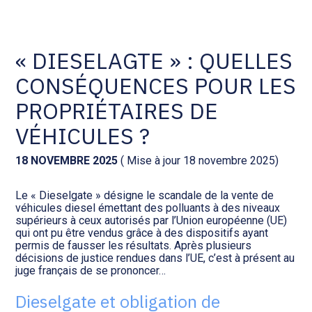
Comptabilité et conseil
Gestion des documents : ISuite
« DIESELAGTE » : QUELLES
CONSÉQUENCES POUR LES
Social et ressources humaines
Tenue de votre comptabilité :
ACD
PROPRIÉTAIRES DE
Assistance juridique
VÉHICULES ?
Facturation et pilotage :
EVOLIZ
Pilotage d’entreprise
18 NOVEMBRE 2025
( Mise à jour 18 novembre 2025)
Facturation et pilotage : MEG
Le « Dieselgate » désigne le scandale de la vente de
Audit légal
véhicules diesel émettant des polluants à des niveaux
supérieurs à ceux autorisés par l’Union européenne (UE)
Analyse et tableau de bord :
qui ont pu être vendus grâce à des dispositifs ayant
Gestion de patrimoine
WAIBI
permis de fausser les résultats. Après plusieurs
décisions de justice rendues dans l’UE, c’est à présent au
juge français de se prononcer…
Procédures collectives
Gérer vos ressources
humaines : SILAE
Dieselgate et obligation de