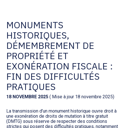
Comptabilité et conseil
Gestion des documents : ISuite
MONUMENTS
HISTORIQUES,
Social et ressources humaines
Tenue de votre comptabilité :
ACD
DÉMEMBREMENT DE
Assistance juridique
PROPRIÉTÉ ET
Facturation et pilotage :
EVOLIZ
EXONÉRATION FISCALE :
Pilotage d’entreprise
FIN DES DIFFICULTÉS
Facturation et pilotage : MEG
Audit légal
PRATIQUES
Analyse et tableau de bord :
Gestion de patrimoine
18 NOVEMBRE 2025
( Mise à jour 18 novembre 2025)
WAIBI
La transmission d’un monument historique ouvre droit à
Procédures collectives
Gérer vos ressources
une exonération de droits de mutation à titre gratuit
humaines : SILAE
(DMTG) sous réserve de respecter des conditions
strictes qui posent des difficultés pratiques, notamment