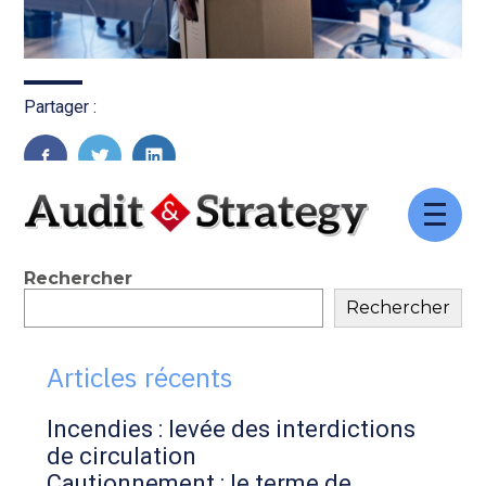
Partager :
FaceBook
Twitter
LinkedIn
Aller
au
contenu
Blog
Rechercher
Rechercher
sidebar
Articles récents
Incendies : levée des interdictions
de circulation
Cautionnement : le terme de