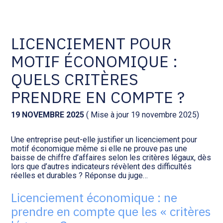
Comptabilité et conseil
Gestion des documents : ISuite
LICENCIEMENT POUR
MOTIF ÉCONOMIQUE :
Social et ressources humaines
Tenue de votre comptabilité :
ACD
QUELS CRITÈRES
Assistance juridique
PRENDRE EN COMPTE ?
Facturation et pilotage :
EVOLIZ
Pilotage d’entreprise
19 NOVEMBRE 2025
( Mise à jour 19 novembre 2025)
Facturation et pilotage : MEG
Une entreprise peut-elle justifier un licenciement pour
Audit légal
motif économique même si elle ne prouve pas une
baisse de chiffre d’affaires selon les critères légaux, dès
Analyse et tableau de bord :
lors que d’autres indicateurs révèlent des difficultés
Gestion de patrimoine
WAIBI
réelles et durables ? Réponse du juge…
Licenciement économique : ne
Procédures collectives
Gérer vos ressources
prendre en compte que les « critères
humaines : SILAE