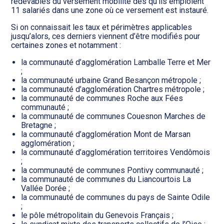
Transition numérique
redevables du versement mobilité dès qu’ils emploient
11 salariés dans une zone où ce versement est instauré.
Si on connaissait les taux et périmètres applicables
jusqu’alors, ces derniers viennent d’être modifiés pour
certaines zones et notamment :
la communauté d’agglomération Lamballe Terre et Mer
;
la communauté urbaine Grand Besançon métropole ;
la communauté d’agglomération Chartres métropole ;
la communauté de communes Roche aux Fées
communauté ;
la communauté de communes Couesnon Marches de
Bretagne ;
la communauté d’agglomération Mont de Marsan
agglomération ;
la communauté d’agglomération territoires Vendômois
;
la communauté de communes Pontivy communauté ;
la communauté de communes du Liancourtois La
Vallée Dorée ;
la communauté de communes du pays de Sainte Odile
;
le pôle métropolitain du Genevois Français ;