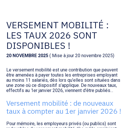
Comptabilité et conseil
Gestion des documents : ISuite
VERSEMENT MOBILITÉ :
LES TAUX 2026 SONT
Social et ressources humaines
Tenue de votre comptabilité :
ACD
DISPONIBLES !
Assistance juridique
Facturation et pilotage :
20 NOVEMBRE 2025
( Mise à jour 20 novembre 2025)
EVOLIZ
Pilotage d’entreprise
Le versement mobilité est une contribution que peuvent
être amenées à payer toutes les entreprises employant
Facturation et pilotage : MEG
au moins 11 salariés, dès lors qu’elles sont situées dans
Audit légal
une zone où ce dispositif s’applique. De nouveaux taux,
effectifs au 1er janvier 2026, viennent d’être publiés…
Analyse et tableau de bord :
Gestion de patrimoine
WAIBI
Versement mobilité : de nouveaux
taux à compter au 1er janvier 2026 !
Procédures collectives
Gérer vos ressources
humaines : SILAE
Pour mémoire, les employeurs privés (ou publics) sont