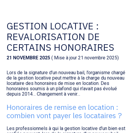
Comptabilité et conseil
Gestion des documents : ISuite
GESTION LOCATIVE :
REVALORISATION DE
Social et ressources humaines
Tenue de votre comptabilité :
ACD
CERTAINS HONORAIRES
Assistance juridique
Facturation et pilotage :
21 NOVEMBRE 2025
( Mise à jour 21 novembre 2025)
EVOLIZ
Pilotage d’entreprise
Lors de la signature d’un nouveau bail, l’organisme chargé
de la gestion locative peut mettre à la charge du nouveau
Facturation et pilotage : MEG
locataire des honoraires de mise en location. Des
Audit légal
honoraires soumis à un plafond qui n’avait pas évolué
depuis 2014… Changement à venir…
Analyse et tableau de bord :
Gestion de patrimoine
WAIBI
Honoraires de remise en location :
combien vont payer les locataires ?
Procédures collectives
Gérer vos ressources
humaines : SILAE
Les professionnels à qui la gestion locative d’un bien est