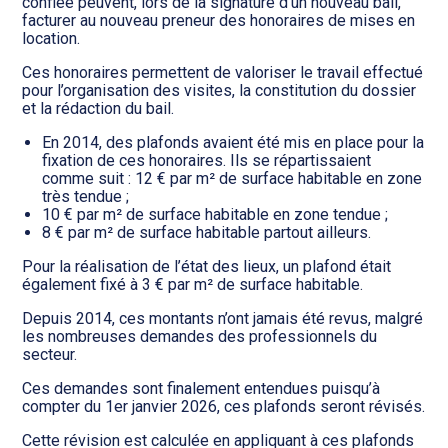
Transition numérique
confiée peuvent, lors de la signature d’un nouveau bail,
facturer au nouveau preneur des honoraires de mises en
location.
Ces honoraires permettent de valoriser le travail effectué
pour l’organisation des visites, la constitution du dossier
et la rédaction du bail.
En 2014, des plafonds avaient été mis en place pour la
fixation de ces honoraires. Ils se répartissaient
comme suit : 12 € par m² de surface habitable en zone
très tendue ;
10 € par m² de surface habitable en zone tendue ;
8 € par m² de surface habitable partout ailleurs.
Pour la réalisation de l’état des lieux, un plafond était
également fixé à 3 € par m² de surface habitable.
Depuis 2014, ces montants n’ont jamais été revus, malgré
les nombreuses demandes des professionnels du
secteur.
Ces demandes sont finalement entendues puisqu’à
compter du 1er janvier 2026, ces plafonds seront révisés.
Cette révision est calculée en appliquant à ces plafonds