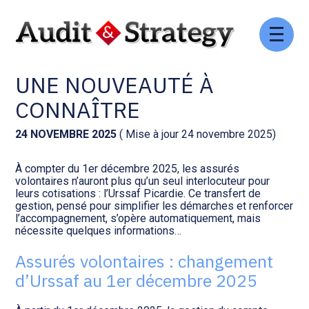
Aller
Comptabilité et conseil
Gestion des documents : ISuite
au
ASSURÉS VOLONTAIRES :
contenu
UNE NOUVEAUTÉ À
Social et ressources humaines
Tenue de votre comptabilité :
ACD
CONNAÎTRE
Assistance juridique
Facturation et pilotage :
24 NOVEMBRE 2025
( Mise à jour 24 novembre 2025)
EVOLIZ
Pilotage d’entreprise
À compter du 1er décembre 2025, les assurés
volontaires n’auront plus qu’un seul interlocuteur pour
Facturation et pilotage : MEG
leurs cotisations : l’Urssaf Picardie. Ce transfert de
Audit légal
gestion, pensé pour simplifier les démarches et renforcer
l’accompagnement, s’opère automatiquement, mais
Analyse et tableau de bord :
nécessite quelques informations…
Gestion de patrimoine
WAIBI
Assurés volontaires : changement
Procédures collectives
Gérer vos ressources
d’Urssaf au 1er décembre 2025
humaines : SILAE