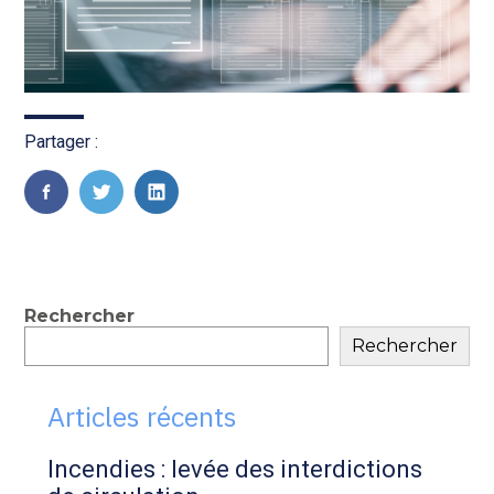
Partager :
FaceBook
Twitter
LinkedIn
Blog
Rechercher
Rechercher
sidebar
Articles récents
Incendies : levée des interdictions