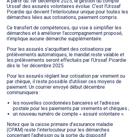
Transition numérique
À partir du 1er décembre 2025, la gestion du compte
Urssaf des assurés volontaires évolue. C’est l’Urssaf
Picardie qui devient l’interlocuteur unique pour toutes les
démarches liées aux cotisations, paiement compris.
Ce transfert de compétences, qui vise à simplifier les
démarches et à améliorer l’accompagnement proposé,
n’implique aucune démarche supplémentaire.
Pour les assurés s’acquittant des cotisations par
prélèvements automatiques, le mandat reste valable et
les prélèvements seront effectués par l’Urssaf Picardie
dès le 1er décembre 2025.
Pour les assurés réglant leur cotisation par virement ou
par chèque, il reste possible d’utiliser ces moyens de
paiement. Un courrier envoyé début décembre
communiquera :
les nouvelles coordonnées bancaires et l’adresse
postale pour les paiements par virements et chèques ;
un nouveau numéro de compte « assuré volontaire ».
Notez que la caisse primaire d’assurance maladie
(CPAM) reste l’interlocuteur pour les démarches
concernant l’adhésion ou la sortie du dispositif