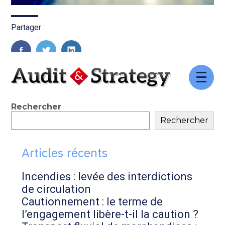
Partager :
FaceBook
Twitter
LinkedIn
Aller
au
contenu
Blog
Rechercher
Rechercher
sidebar
Articles récents
Incendies : levée des interdictions
de circulation
Cautionnement : le terme de
l’engagement libère-t-il la caution ?