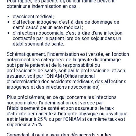
Transition numérique
Pour rappel, les patients et/ou leur famille peuvent
obtenir une indemnisation en cas :
d’accident médical ;
d’affection iatrogène, c’est-à-dire de dommage de
santé causé par un acte médical ;
d’infection nosocomiale, c’est-à-dire d’une infection
contractée par le patient lors de son séjour dans un
établissement de santé.
Schématiquement, l’indemnisation est versée, en fonction
notamment des catégories, de la gravité du dommage
subi par le patient et de la responsabilité du
professionnel de santé, soit par le professionnel et son
assureur, soit par l’ONIAM (Office national
d’indemnisation des accidents médicaux, des affections
iatrogènes et des infections nosocomiales).
Plus précisément, en ce qui concerne les infections
nosocomiales, l’indemnisation est versée par
l’établissement de santé et son assureur si le taux
d’atteinte permanente à l’intégrité physique ou psychique
est inférieur à 25 % ou par l’ONIAM si ce même taux est
supérieur à 25 %.
Cependant, il peut y avoir des désaccords sur les