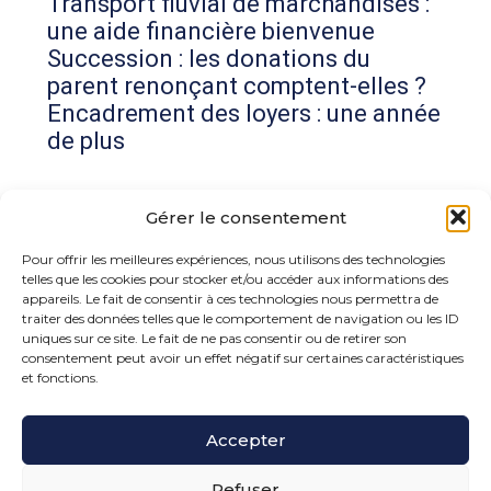
Transport fluvial de marchandises :
une aide financière bienvenue
Succession : les donations du
parent renonçant comptent-elles ?
Encadrement des loyers : une année
de plus
Commentaires récents
Gérer le consentement
Aucun commentaire à afficher.
Pour offrir les meilleures expériences, nous utilisons des technologies
telles que les cookies pour stocker et/ou accéder aux informations des
appareils. Le fait de consentir à ces technologies nous permettra de
traiter des données telles que le comportement de navigation ou les ID
uniques sur ce site. Le fait de ne pas consentir ou de retirer son
consentement peut avoir un effet négatif sur certaines caractéristiques
et fonctions.
Footer
Accepter
15 rue de la Bonne Rencontre – 77860 Quincy
Voisins
Principale
Refuser