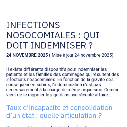
Comptabilité et conseil
Gestion des documents : ISuite
INFECTIONS
NOSOCOMIALES : QUI
Social et ressources humaines
Tenue de votre comptabilité :
ACD
DOIT INDEMNISER ?
Assistance juridique
Facturation et pilotage :
24 NOVEMBRE 2025
( Mise à jour 24 novembre 2025)
EVOLIZ
Pilotage d’entreprise
Il existe différents dispositifs pour indemniser les
patients et les familles des dommages qui résultent des
Facturation et pilotage : MEG
infections nosocomiales. En fonction de la gravité des
Audit légal
conséquences subies, l’indemnisation n’est pas
nécessairement à la charge du même organisme. Comme
Analyse et tableau de bord :
vient de le rappeler le juge dans une récente affaire…
Gestion de patrimoine
WAIBI
Taux d’incapacité et consolidation
Procédures collectives
Gérer vos ressources
d’un état : quelle articulation ?
humaines : SILAE