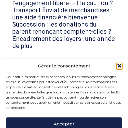
l’engagement libère-t-il la caution ?
Transport fluvial de marchandises :
une aide financière bienvenue
Succession : les donations du
parent renonçant comptent-elles ?
Encadrement des loyers : une année
de plus
Commentaires récents
Gérer le consentement
Aucun commentaire à afficher.
Pour offrir les meilleures expériences, nous utilisons des technologies
telles que les cookies pour stocker et/ou accéder aux informations des
appareils. Le fait de consentir à ces technologies nous permettra de
traiter des données telles que le comportement de navigation ou les ID
uniques sur ce site. Le fait de ne pas consentir ou de retirer son
consentement peut avoir un effet négatif sur certaines caractéristiques
et fonctions.
Footer
Accepter
15 rue de la Bonne Rencontre – 77860 Quincy