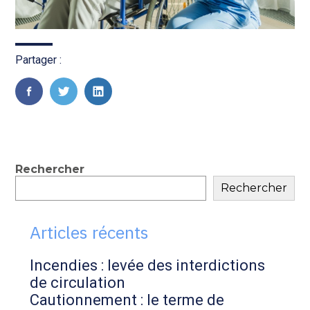
Partager :
FaceBook
Twitter
LinkedIn
Blog
Rechercher
Rechercher
sidebar
Articles récents
Incendies : levée des interdictions
de circulation
Cautionnement : le terme de