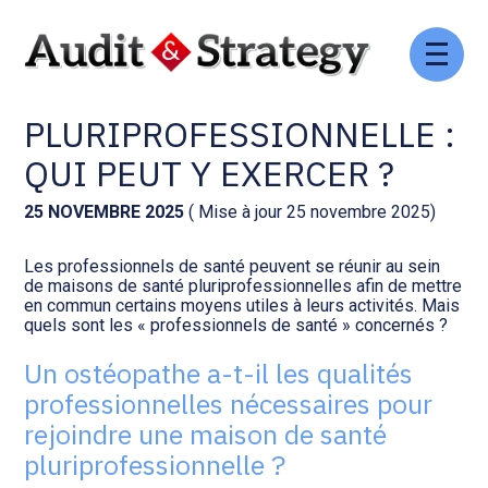
Aller
Comptabilité et conseil
Gestion des documents : ISuite
au
MAISON DE SANTÉ
contenu
PLURIPROFESSIONNELLE :
Social et ressources humaines
Tenue de votre comptabilité :
ACD
QUI PEUT Y EXERCER ?
Assistance juridique
Facturation et pilotage :
25 NOVEMBRE 2025
( Mise à jour 25 novembre 2025)
EVOLIZ
Pilotage d’entreprise
Les professionnels de santé peuvent se réunir au sein
de maisons de santé pluriprofessionnelles afin de mettre
Facturation et pilotage : MEG
en commun certains moyens utiles à leurs activités. Mais
Audit légal
quels sont les « professionnels de santé » concernés ?
Analyse et tableau de bord :
Un ostéopathe a-t-il les qualités
Gestion de patrimoine
WAIBI
professionnelles nécessaires pour
rejoindre une maison de santé
Procédures collectives
Gérer vos ressources
humaines : SILAE
pluriprofessionnelle ?