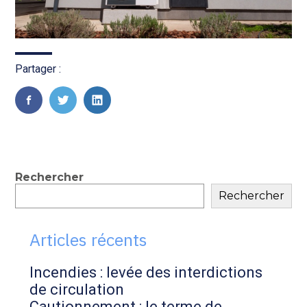
Partager :
FaceBook
Twitter
LinkedIn
Blog
Rechercher
Rechercher
sidebar
Articles récents
Incendies : levée des interdictions
de circulation
Cautionnement : le terme de