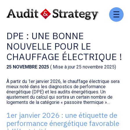
Aller
Comptabilité et conseil
Gestion des documents : ISuite
au
NOUVEAUTÉ POUR LES
contenu
DPE : UNE BONNE
Social et ressources humaines
Tenue de votre comptabilité :
ACD
NOUVELLE POUR LE
Assistance juridique
CHAUFFAGE ÉLECTRIQUE !
Facturation et pilotage :
EVOLIZ
Pilotage d’entreprise
25 NOVEMBRE 2025
( Mise à jour 25 novembre 2025)
Facturation et pilotage : MEG
À partir du 1er janvier 2026, le chauffage électrique sera
Audit légal
mieux noté dans les diagnostics de performance
énergétique (DPE) et les audits énergétiques. Un
Analyse et tableau de bord :
ajustement du calcul qui sortira un certain nombre de
Gestion de patrimoine
WAIBI
logements de la catégorie « passoire thermique »…
1er janvier 2026 : une étiquette de
Procédures collectives
Gérer vos ressources
performance énergétique favorable
humaines : SILAE