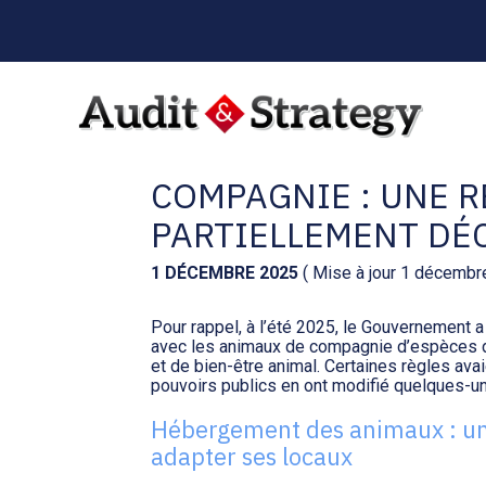
Menu
sub-
header
Aller
au
ACTIVITÉS LIÉES A
contenu
COMPAGNIE : UNE 
PARTIELLEMENT DÉ
1 DÉCEMBRE 2025
( Mise à jour 1 décembr
Pour rappel, à l’été 2025, le Gouvernement a 
avec les animaux de compagnie d’espèces d
et de bien-être animal. Certaines règles ava
pouvoirs publics en ont modifié quelques-
Hébergement des animaux : u
adapter ses locaux