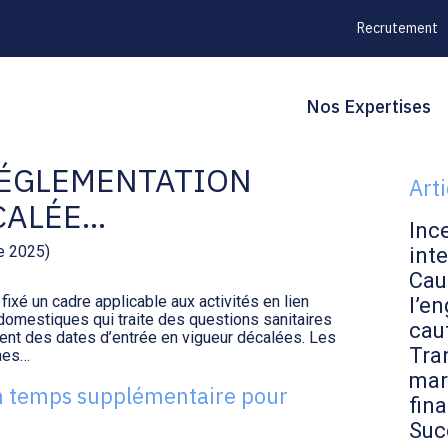
Recrutement
Principal
Blo
Reche
Nos Expertises
UX ANIMAUX DE
sid
RÉGLEMENTATION
Art
CALÉE…
Inc
e 2025)
inte
Cau
fixé un cadre applicable aux activités en lien
l’en
omestiques qui traite des questions sanitaires
cau
ient des dates d’entrée en vigueur décalées. Les
Tran
unes…
mar
n temps supplémentaire pour
fin
Suc