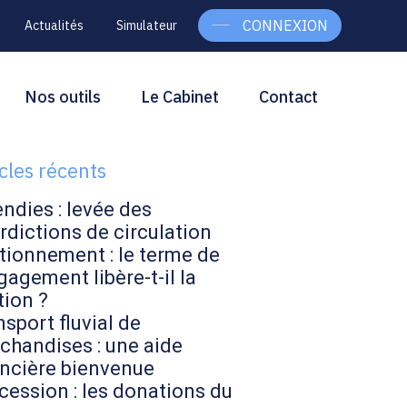
CONNEXION
Actualités
Simulateur
g
rcher
Nos outils
Le Cabinet
Contact
Rechercher
ebar
icles récents
endies : levée des
rdictions de circulation
tionnement : le terme de
gagement libère-t-il la
tion ?
sport fluvial de
chandises : une aide
ancière bienvenue
cession : les donations du