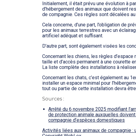
Initialement, il était prévu une évolution à p
d’hébergement des animaux que doivent res
de compagnie. Ces règles sont décalées au 1
Cela concerne, d’une part, l’obligation de pr
pour les animaux terrestres avec un éclairag
artificiel adéquat et suffisant.
D’autre part, sont également visées les con
Concernant les chiens, les règles d’espace
taille et d’accès permanent à une courette en 
La liste complète des installations à réalis
Concernant les chats, c’est également au 1e
installer un espace minimal pour l’hébergem
tout ou partie de cette installation devra êtr
Sources :
Arrêté du 6 novembre 2025 modifiant l’arrê
de protection animale auxquelles doivent 
compagnie d’espèces domestiques
Activités liées aux animaux de compagnie :
Copyright WebLex