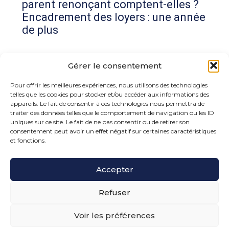
parent renonçant comptent-elles ?
Encadrement des loyers : une année
de plus
Commentaires récents
Gérer le consentement
Aucun commentaire à afficher.
Pour offrir les meilleures expériences, nous utilisons des technologies
telles que les cookies pour stocker et/ou accéder aux informations des
appareils. Le fait de consentir à ces technologies nous permettra de
traiter des données telles que le comportement de navigation ou les ID
uniques sur ce site. Le fait de ne pas consentir ou de retirer son
consentement peut avoir un effet négatif sur certaines caractéristiques
et fonctions.
Footer
Accepter
15 rue de la Bonne Rencontre – 77860 Quincy
Voisins
Principale
Refuser
Voir les préférences
Footer
PLAN DU SITE
MENTIONS LÉGALES