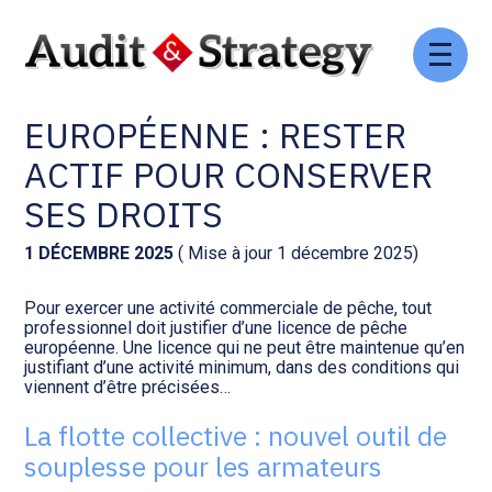
Aller
Comptabilité et conseil
Gestion des documents : ISuite
au
LICENCE DE PÊCHE
contenu
EUROPÉENNE : RESTER
Social et ressources humaines
Tenue de votre comptabilité :
ACD
ACTIF POUR CONSERVER
Assistance juridique
SES DROITS
Facturation et pilotage :
EVOLIZ
Pilotage d’entreprise
1 DÉCEMBRE 2025
( Mise à jour 1 décembre 2025)
Facturation et pilotage : MEG
Pour exercer une activité commerciale de pêche, tout
Audit légal
professionnel doit justifier d’une licence de pêche
européenne. Une licence qui ne peut être maintenue qu’en
Analyse et tableau de bord :
justifiant d’une activité minimum, dans des conditions qui
Gestion de patrimoine
WAIBI
viennent d’être précisées…
La flotte collective : nouvel outil de
Procédures collectives
Gérer vos ressources
souplesse pour les armateurs
humaines : SILAE