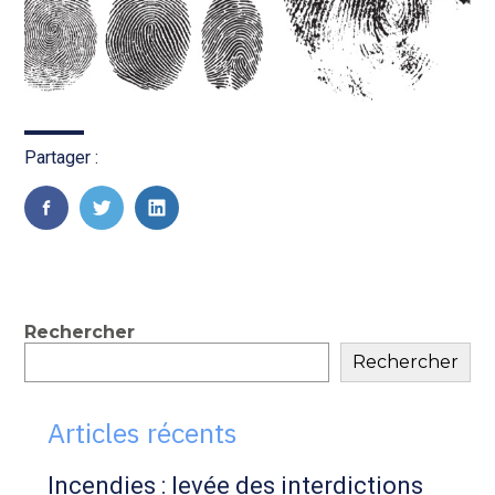
Partager :
FaceBook
Twitter
LinkedIn
Blog
Rechercher
Rechercher
sidebar
Articles récents
Incendies : levée des interdictions