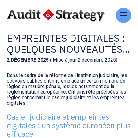
Aller
Comptabilité et conseil
Gestion des documents : ISuite
au
CASIER JUDICIAIRE ET
contenu
EMPREINTES DIGITALES :
Social et ressources humaines
Tenue de votre comptabilité :
ACD
QUELQUES NOUVEAUTÉS…
Assistance juridique
Facturation et pilotage :
2 DÉCEMBRE 2025
( Mise à jour 2 décembre 2025)
EVOLIZ
Pilotage d’entreprise
Dans le cadre de la réforme de l’institution judiciaire, les
pouvoirs publics ont mis en place un certain nombre de
Facturation et pilotage : MEG
règles en matière pénale, issues notamment de la
Audit légal
réglementation européenne. Ont ainsi été précisées les
règles concernant le casier judiciaire et les empreintes
Analyse et tableau de bord :
digitales…
Gestion de patrimoine
WAIBI
Casier judiciaire et empreintes
Procédures collectives
Gérer vos ressources
digitales : un système européen plus
humaines : SILAE
efficace