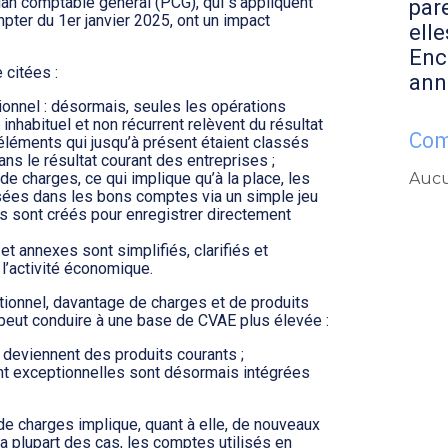
an comptable général (PCG), qui s’appliquent
par
pter du 1er janvier 2025, ont un impact
elle
Enc
 citées :
ann
tionnel : désormais, seules les opérations
nhabituel et non récurrent relèvent du résultat
Com
léments qui jusqu’à présent étaient classés
ans le résultat courant des entreprises ;
Aucu
 de charges, ce qui implique qu’à la place, les
sées dans les bons comptes via un simple jeu
s sont créés pour enregistrer directement
et annexes sont simplifiés, clarifiés et
l’activité économique.
ptionnel, davantage de charges et de produits
 peut conduire à une base de CVAE plus élevée :
 deviennent des produits courants ;
nt exceptionnelles sont désormais intégrées
e charges implique, quant à elle, de nouveaux
 plupart des cas, les comptes utilisés en