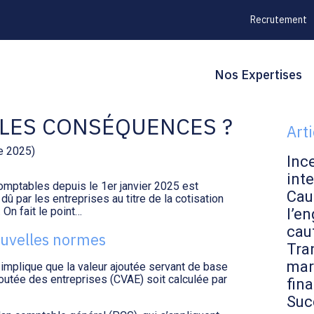
Recrutement
Principal
Blo
Reche
Nos Expertises
S NORMES
sid
LLES CONSÉQUENCES ?
Art
e 2025)
Inc
inte
omptables depuis le 1er janvier 2025 est
Cau
dû par les entreprises au titre de la cotisation
 On fait le point…
l’en
cau
ouvelles normes
Tran
mar
implique que la valeur ajoutée servant de base
 ajoutée des entreprises (CVAE) soit calculée par
fin
Suc