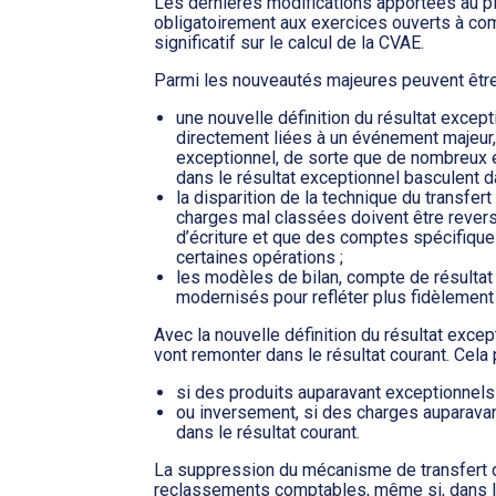
Les dernières modifications apportées au pl
obligatoirement aux exercices ouverts à com
significatif sur le calcul de la CVAE.
Parmi les nouveautés majeures peuvent être
une nouvelle définition du résultat excep
directement liées à un événement majeur, i
exceptionnel, de sorte que de nombreux é
dans le résultat exceptionnel basculent d
la disparition de la technique du transfert
charges mal classées doivent être rever
d’écriture et que des comptes spécifique
certaines opérations ;
les modèles de bilan, compte de résultat 
modernisés pour refléter plus fidèlement 
Avec la nouvelle définition du résultat exce
vont remonter dans le résultat courant. Cela
si des produits auparavant exceptionnels
ou inversement, si des charges auparava
dans le résultat courant.
La suppression du mécanisme de transfert d
reclassements comptables, même si, dans la