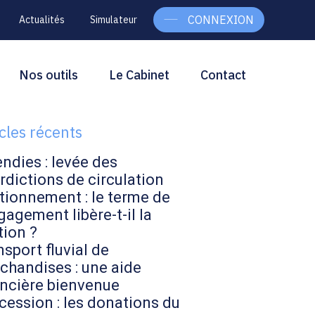
CONNEXION
Actualités
Simulateur
g
rcher
Nos outils
Le Cabinet
Contact
Rechercher
ebar
icles récents
endies : levée des
rdictions de circulation
tionnement : le terme de
gagement libère-t-il la
tion ?
sport fluvial de
chandises : une aide
ancière bienvenue
cession : les donations du