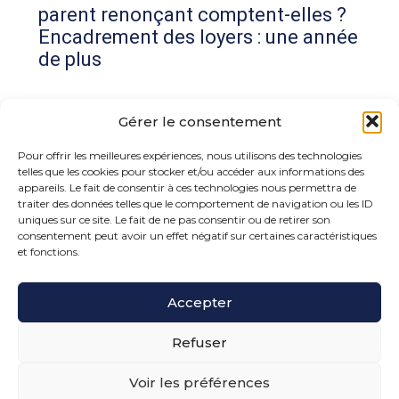
parent renonçant comptent-elles ?
Encadrement des loyers : une année
de plus
Commentaires récents
Gérer le consentement
Aucun commentaire à afficher.
Pour offrir les meilleures expériences, nous utilisons des technologies
telles que les cookies pour stocker et/ou accéder aux informations des
appareils. Le fait de consentir à ces technologies nous permettra de
traiter des données telles que le comportement de navigation ou les ID
uniques sur ce site. Le fait de ne pas consentir ou de retirer son
consentement peut avoir un effet négatif sur certaines caractéristiques
et fonctions.
Footer
Accepter
15 rue de la Bonne Rencontre – 77860 Quincy
Voisins
Principale
Refuser
Voir les préférences
Footer
PLAN DU SITE