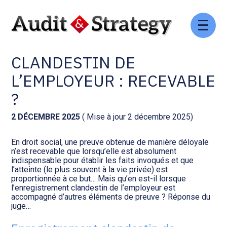
Aller
Comptabilité et conseil
Gestion des documents : ISuite
au
ENREGISTREMENT
contenu
CLANDESTIN DE
Social et ressources humaines
Tenue de votre comptabilité :
ACD
L’EMPLOYEUR : RECEVABLE
Assistance juridique
?
Facturation et pilotage :
EVOLIZ
Pilotage d’entreprise
2 DÉCEMBRE 2025
( Mise à jour 2 décembre 2025)
Facturation et pilotage : MEG
En droit social, une preuve obtenue de manière déloyale
Audit légal
n’est recevable que lorsqu’elle est absolument
indispensable pour établir les faits invoqués et que
Analyse et tableau de bord :
l’atteinte (le plus souvent à la vie privée) est
Gestion de patrimoine
WAIBI
proportionnée à ce but… Mais qu’en est-il lorsque
l’enregistrement clandestin de l’employeur est
accompagné d’autres éléments de preuve ? Réponse du
Procédures collectives
Gérer vos ressources
juge…
humaines : SILAE