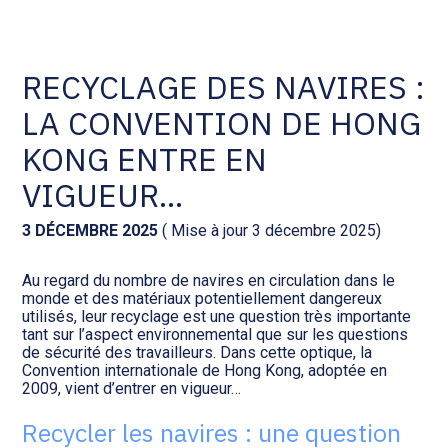
Comptabilité et conseil
Gestion des documents : ISuite
RECYCLAGE DES NAVIRES :
LA CONVENTION DE HONG
Social et ressources humaines
Tenue de votre comptabilité :
ACD
KONG ENTRE EN
Assistance juridique
VIGUEUR…
Facturation et pilotage :
EVOLIZ
Pilotage d’entreprise
3 DÉCEMBRE 2025
( Mise à jour 3 décembre 2025)
Facturation et pilotage : MEG
Au regard du nombre de navires en circulation dans le
Audit légal
monde et des matériaux potentiellement dangereux
utilisés, leur recyclage est une question très importante
Analyse et tableau de bord :
tant sur l’aspect environnemental que sur les questions
Gestion de patrimoine
WAIBI
de sécurité des travailleurs. Dans cette optique, la
Convention internationale de Hong Kong, adoptée en
2009, vient d’entrer en vigueur…
Procédures collectives
Gérer vos ressources
humaines : SILAE
Recycler les navires : une question