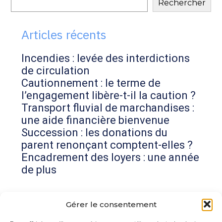
Rechercher
sidebar
Articles récents
Incendies : levée des interdictions
de circulation
Cautionnement : le terme de
l’engagement libère-t-il la caution ?
Transport fluvial de marchandises :
une aide financière bienvenue
Succession : les donations du
parent renonçant comptent-elles ?
Encadrement des loyers : une année
de plus
Commentaires récents
Gérer le consentement
Aucun commentaire à afficher.