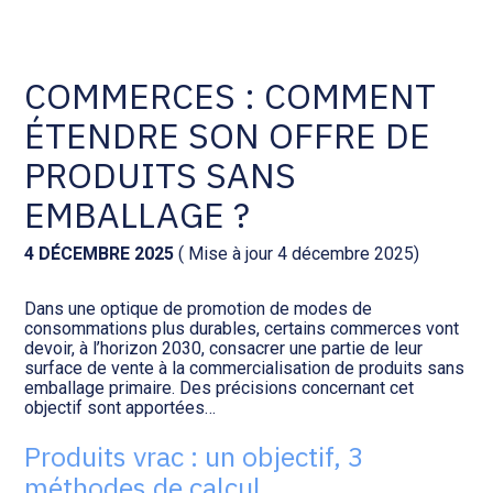
Comptabilité et conseil
Gestion des documents : ISuite
COMMERCES : COMMENT
ÉTENDRE SON OFFRE DE
Social et ressources humaines
Tenue de votre comptabilité :
ACD
PRODUITS SANS
Assistance juridique
EMBALLAGE ?
Facturation et pilotage :
EVOLIZ
Pilotage d’entreprise
4 DÉCEMBRE 2025
( Mise à jour 4 décembre 2025)
Facturation et pilotage : MEG
Dans une optique de promotion de modes de
Audit légal
consommations plus durables, certains commerces vont
devoir, à l’horizon 2030, consacrer une partie de leur
Analyse et tableau de bord :
surface de vente à la commercialisation de produits sans
Gestion de patrimoine
WAIBI
emballage primaire. Des précisions concernant cet
objectif sont apportées…
Procédures collectives
Gérer vos ressources
Produits vrac : un objectif, 3
humaines : SILAE
méthodes de calcul