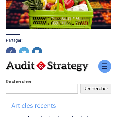
Partager :
FaceBook
Twitter
LinkedIn
Aller
au
contenu
Blog
Rechercher
Rechercher
sidebar
Articles récents