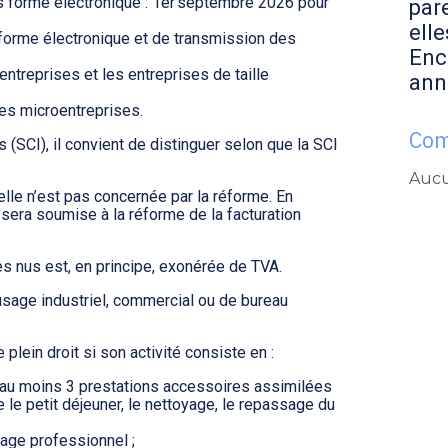
s forme électronique : 1er septembre 2026 pour
par
elle
 forme électronique et de transmission des
Enc
ntreprises et les entreprises de taille
ann
es microentreprises.
Com
 (SCI), il convient de distinguer selon que la SCI
Aucu
, elle n’est pas concernée par la réforme. En
e sera soumise à la réforme de la facturation
les nus est, en principe, exonérée de TVA.
usage industriel, commercial ou de bureau
plein droit si son activité consiste en :
 au moins 3 prestations accessoires assimilées
 le petit déjeuner, le nettoyage, le repassage du
age professionnel ;