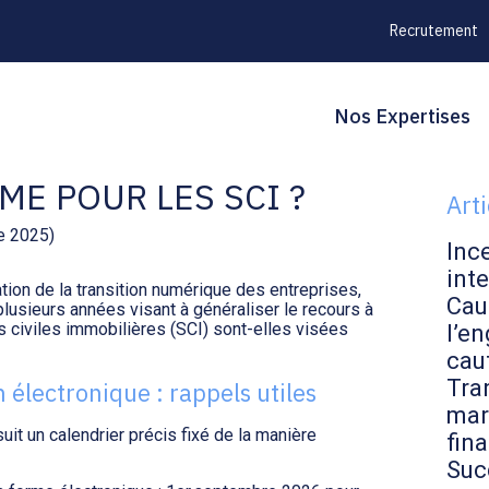
Recrutement
Principal
Blo
Reche
Nos Expertises
CTURATION
sid
ME POUR LES SCI ?
Art
e 2025)
Inc
inte
ation de la transition numérique des entreprises,
Cau
lusieurs années visant à généraliser le recours à
és civiles immobilières (SCI) sont-elles visées
l’en
cau
Tran
n électronique : rappels utiles
mar
uit un calendrier précis fixé de la manière
fin
Suc