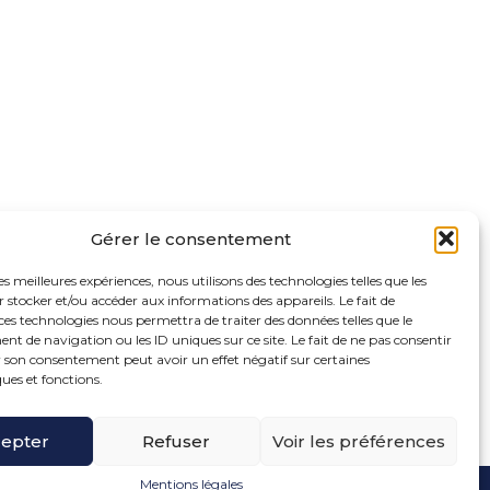
Gérer le consentement
les meilleures expériences, nous utilisons des technologies telles que les
 stocker et/ou accéder aux informations des appareils. Le fait de
ces technologies nous permettra de traiter des données telles que le
 de navigation ou les ID uniques sur ce site. Le fait de ne pas consentir
r son consentement peut avoir un effet négatif sur certaines
ques et fonctions.
oter
ue de la Bonne Rencontre – 77860 Quincy Voisins
ncipale
epter
Refuser
Voir les préférences
Mentions légales