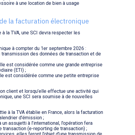
essoire à une location de bien à usage
 de la facturation électronique
e à la TVA, une SCI devra respecter les
onique à compter du 1er septembre 2026 :
u transmission des données de transaction et de
lle est considérée comme une grande entreprise
diaire (ETI) ;
le est considérée comme une petite entreprise
n client et lorsqu’elle effectue une activité qui
ronique, une SCI sera soumise à de nouvelles
tie à la TVA établie en France, alors la facturation
alendrier d’émission ;
un assujetti à l’international, l’opération fera
 transaction (e-reporting de transaction) ;
rvices, elles feront l’objet d’une transmission de