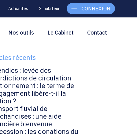
CONNEXION
Actualités
Simulateur
g
rcher
Nos outils
Le Cabinet
Contact
Rechercher
ebar
icles récents
endies : levée des
rdictions de circulation
tionnement : le terme de
gagement libère-t-il la
tion ?
sport fluvial de
chandises : une aide
ancière bienvenue
cession : les donations du