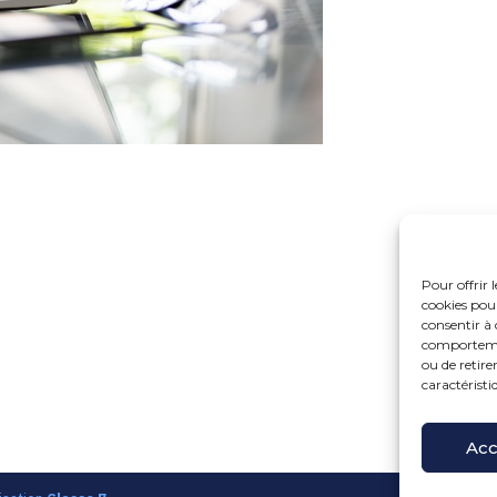
Pour offrir 
cookies pour
consentir à 
comportement
ou de retire
caractéristi
Fo
15 r
Pri
Acc