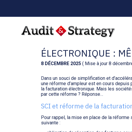
Menu
sub-
header
Aller
au
RÉFORME DE LA FA
contenu
ÉLECTRONIQUE : MÊ
8 DÉCEMBRE 2025
( Mise à jour 8 décembr
Dans un souci de simplification et d’accélér
une réforme d’ampleur est en cours depuis p
la facturation électronique. Mais les sociét
par cette réforme ? Réponse…
SCI et réforme de la facturatio
Pour rappel, la mise en place de la réforme s
suivante :