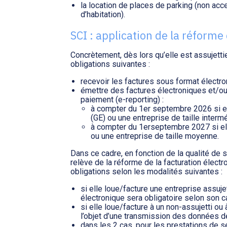
la location de places de parking (non acc
d’habitation).
SCI : application de la réforme
Concrètement, dès lors qu’elle est assujetti
obligations suivantes :
recevoir les factures sous format électr
émettre des factures électroniques et/o
paiement (e-reporting) :
à compter du 1er septembre 2026 si e
(GE) ou une entreprise de taille intermé
à compter du 1erseptembre 2027 si el
ou une entreprise de taille moyenne.
Dans ce cadre, en fonction de la qualité de so
relève de la réforme de la facturation élect
obligations selon les modalités suivantes :
si elle loue/facture une entreprise assujet
électronique sera obligatoire selon son c
si elle loue/facture à un non-assujetti ou à 
l’objet d’une transmission des données de
dans les 2 cas, pour les prestations de se