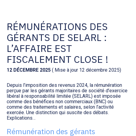
Comptabilité et conseil
Gestion des documents : ISuite
RÉMUNÉRATIONS DES
GÉRANTS DE SELARL :
Social et ressources humaines
Tenue de votre comptabilité :
ACD
L’AFFAIRE EST
Assistance juridique
FISCALEMENT CLOSE !
Facturation et pilotage :
EVOLIZ
Pilotage d’entreprise
12 DÉCEMBRE 2025
( Mise à jour 12 décembre 2025)
Facturation et pilotage : MEG
Depuis l’imposition des revenus 2024, la rémunération
Audit légal
perçue par les gérants majoritaires de société d’exercice
libéral à responsabilité limitée (SELARL) est imposée
Analyse et tableau de bord :
comme des bénéfices non commerciaux (BNC) ou
Gestion de patrimoine
WAIBI
comme des traitements et salaires, selon l’activité
exercée. Une distinction qui suscite des débats.
Explications…
Procédures collectives
Gérer vos ressources
humaines : SILAE
Rémunération des gérants