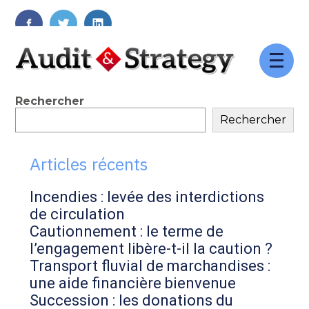
FaceBook
Twitter
LinkedIn
Aller
au
contenu
Blog
Rechercher
Rechercher
sidebar
Articles récents
Incendies : levée des interdictions
de circulation
Cautionnement : le terme de
l’engagement libère-t-il la caution ?
Transport fluvial de marchandises :
une aide financière bienvenue
Succession : les donations du