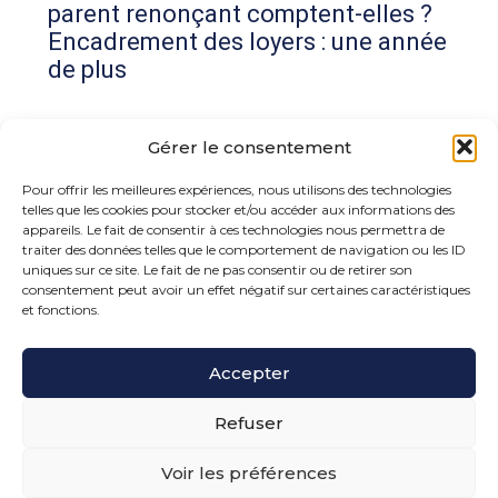
parent renonçant comptent-elles ?
Encadrement des loyers : une année
de plus
Commentaires récents
Gérer le consentement
Aucun commentaire à afficher.
Pour offrir les meilleures expériences, nous utilisons des technologies
telles que les cookies pour stocker et/ou accéder aux informations des
appareils. Le fait de consentir à ces technologies nous permettra de
traiter des données telles que le comportement de navigation ou les ID
uniques sur ce site. Le fait de ne pas consentir ou de retirer son
consentement peut avoir un effet négatif sur certaines caractéristiques
et fonctions.
Footer
Accepter
15 rue de la Bonne Rencontre – 77860 Quincy
Voisins
Principale
Refuser
Voir les préférences
Footer
PLAN DU SITE