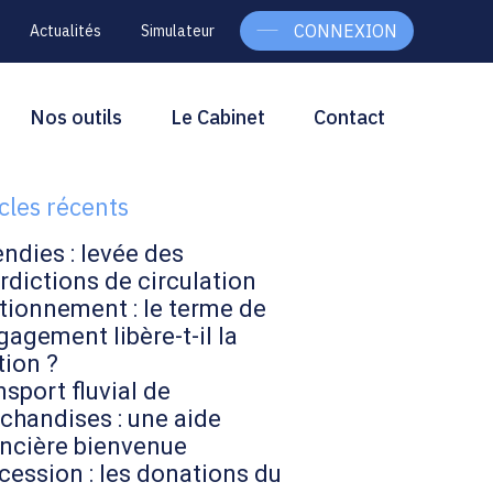
CONNEXION
Actualités
Simulateur
g
rcher
Nos outils
Le Cabinet
Contact
Rechercher
ebar
icles récents
endies : levée des
rdictions de circulation
tionnement : le terme de
gagement libère-t-il la
tion ?
sport fluvial de
chandises : une aide
ancière bienvenue
cession : les donations du