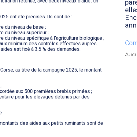
itation retenue, avec deux niveaux d’aide : un
par
elle
Enc
5 ont été précisés. Ils sont de :
ann
re du niveau de base ;
re du niveau supérieur ;
e du niveau spécifique à l’agriculture biologique ;
Com
 taux minimum des contrôles effectués auprès
es aides est fixé à 3,5 % des demandes.
Aucu
Corse, au titre de la campagne 2025, le montant
;
accordée aux 500 premières brebis primées ;
entaire pour les élevages détenus par des
e
 montants des aides aux petits ruminants sont de