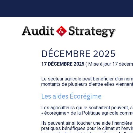
Menu
sub-
header
Aller
au
AIDES AGRICOLES : 
contenu
DÉCEMBRE 2025
17 DÉCEMBRE 2025
( Mise à jour 17 déce
Le secteur agricole peut bénéficier d’un no
montants de plusieurs d’entre elles viennen
Les aides Écorégime
Les agriculteurs qui le souhaitent peuvent, s
« écorégime » de la Politique agricole comm
Ils peuvent ainsi toucher une aide financière
pratiques bénéfiques pour le climat et l’envir