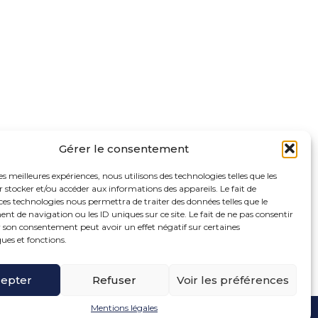
Gérer le consentement
les meilleures expériences, nous utilisons des technologies telles que les
 stocker et/ou accéder aux informations des appareils. Le fait de
ces technologies nous permettra de traiter des données telles que le
 de navigation ou les ID uniques sur ce site. Le fait de ne pas consentir
r son consentement peut avoir un effet négatif sur certaines
ques et fonctions.
oter
ue de la Bonne Rencontre – 77860 Quincy Voisins
ncipale
epter
Refuser
Voir les préférences
Mentions légales