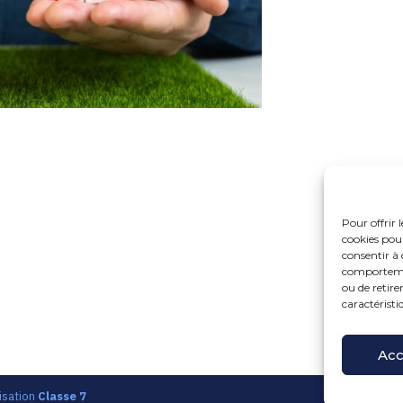
Pour offrir 
cookies pour
consentir à 
comportement
ou de retire
caractéristi
Fo
15 r
Pri
Acc
isation
Classe 7