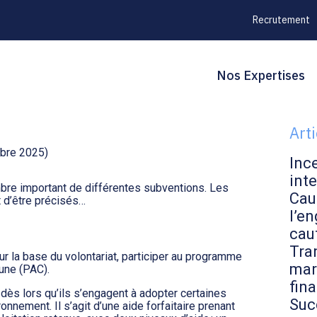
Recrutement
Principal
Blo
Reche
Nos Expertises
LE POINT EN
sid
Art
mbre 2025)
Inc
inte
mbre important de différentes subventions. Les
Cau
t d’être précisés…
l’en
cau
Tran
ur la base du volontariat, participer au programme
mar
une (PAC).
fin
 dès lors qu’ils s’engagent à adopter certaines
Suc
onnement. Il s’agit d’une aide forfaitaire prenant