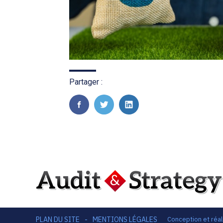
Partager :
FaceBook
Twitter
LinkedIn
PLAN DU SITE
MENTIONS LÉGALES
Conception et réal