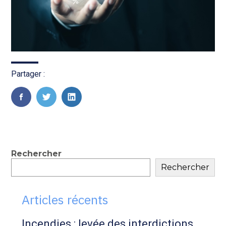
Partager :
FaceBook
Twitter
LinkedIn
Blog
Rechercher
Rechercher
sidebar
Articles récents
Incendies : levée des interdictions