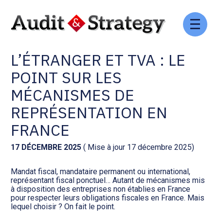
Aller
Comptabilité et conseil
Gestion des documents : ISuite
au
ENTREPRISES À
contenu
L’ÉTRANGER ET TVA : LE
Social et ressources humaines
Tenue de votre comptabilité :
ACD
POINT SUR LES
Assistance juridique
MÉCANISMES DE
Facturation et pilotage :
EVOLIZ
REPRÉSENTATION EN
Pilotage d’entreprise
FRANCE
Facturation et pilotage : MEG
Audit légal
17 DÉCEMBRE 2025
( Mise à jour 17 décembre 2025)
Analyse et tableau de bord :
Gestion de patrimoine
WAIBI
Mandat fiscal, mandataire permanent ou international,
représentant fiscal ponctuel… Autant de mécanismes mis
à disposition des entreprises non établies en France
Procédures collectives
Gérer vos ressources
pour respecter leurs obligations fiscales en France. Mais
humaines : SILAE
lequel choisir ? On fait le point.