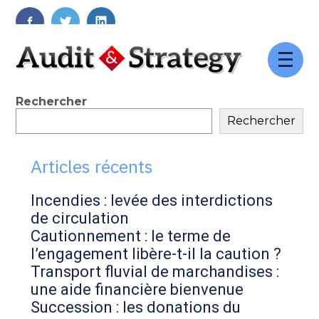
FaceBook
Twitter
LinkedIn
Aller
au
contenu
Blog
Rechercher
Rechercher
sidebar
Articles récents
Incendies : levée des interdictions
de circulation
Cautionnement : le terme de
l’engagement libère-t-il la caution ?
Transport fluvial de marchandises :
une aide financière bienvenue
Succession : les donations du