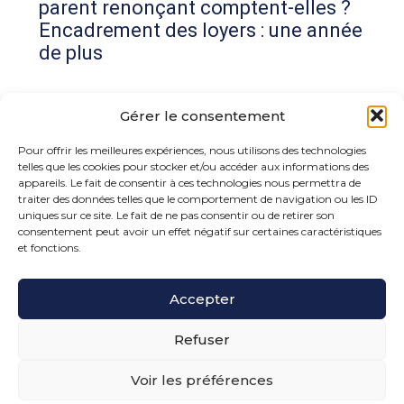
parent renonçant comptent-elles ?
Encadrement des loyers : une année
de plus
Commentaires récents
Gérer le consentement
Aucun commentaire à afficher.
Pour offrir les meilleures expériences, nous utilisons des technologies
telles que les cookies pour stocker et/ou accéder aux informations des
appareils. Le fait de consentir à ces technologies nous permettra de
traiter des données telles que le comportement de navigation ou les ID
uniques sur ce site. Le fait de ne pas consentir ou de retirer son
consentement peut avoir un effet négatif sur certaines caractéristiques
et fonctions.
Footer
Accepter
15 rue de la Bonne Rencontre – 77860 Quincy
Voisins
Principale
Refuser
Voir les préférences
Footer
PLAN DU SITE
MENTIONS LÉGALES