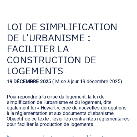
Comptabilité et conseil
Gestion des documents : ISuite
LOI DE SIMPLIFICATION
DE L’URBANISME :
Social et ressources humaines
Tenue de votre comptabilité :
ACD
FACILITER LA
Assistance juridique
CONSTRUCTION DE
Facturation et pilotage :
EVOLIZ
LOGEMENTS
Pilotage d’entreprise
Facturation et pilotage : MEG
19 DÉCEMBRE 2025
( Mise à jour 19 décembre 2025)
Audit légal
Pour répondre à la crise du logement, la loi de
Analyse et tableau de bord :
simplification de l’urbanisme et du logement, dite
Gestion de patrimoine
WAIBI
également loi « Huwart », créé de nouvelles dérogations
à la réglementation et aux documents d’urbanisme.
Objectif de ce texte : lever les contraintes réglementaires
Procédures collectives
Gérer vos ressources
pour faciliter la production de logements.
humaines : SILAE