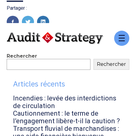
Partager :
FaceBook
Twitter
LinkedIn
Aller
au
contenu
Blog
Rechercher
Rechercher
sidebar
Articles récents
Incendies : levée des interdictions
de circulation
Cautionnement : le terme de
l’engagement libère-t-il la caution ?
Transport fluvial de marchandises :