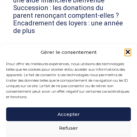
une aide financière bienvenue
Succession : les donations du
parent renonçant comptent-elles ?
Encadrement des loyers : une année
de plus
Commentaires récents
Gérer le consentement
Aucun commentaire à afficher.
Pour offrir les meilleures expériences, nous utilisons des technologies
telles que les cookies pour stocker et/ou accéder aux informations des
appareils. Le fait de consentir à ces technologies nous permettra de
traiter des données telles que le comportement de navigation ou les ID
uniques sur ce site. Le fait de ne pas consentir ou de retirer son
consentement peut avoir un effet négatif sur certaines caractéristiques
et fonctions.
Footer
Accepter
15 rue de la Bonne Rencontre – 77860 Quincy
Voisins
Principale
Refuser