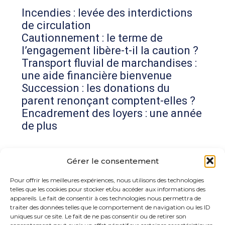
Incendies : levée des interdictions
de circulation
Cautionnement : le terme de
l’engagement libère-t-il la caution ?
Transport fluvial de marchandises :
une aide financière bienvenue
Succession : les donations du
parent renonçant comptent-elles ?
Encadrement des loyers : une année
de plus
Commentaires récents
Gérer le consentement
Aucun commentaire à afficher.
Pour offrir les meilleures expériences, nous utilisons des technologies
telles que les cookies pour stocker et/ou accéder aux informations des
appareils. Le fait de consentir à ces technologies nous permettra de
traiter des données telles que le comportement de navigation ou les ID
uniques sur ce site. Le fait de ne pas consentir ou de retirer son