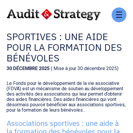
Aller
Comptabilité et conseil
Gestion des documents : ISuite
au
ASSOCIATIONS
contenu
SPORTIVES : UNE AIDE
Social et ressources humaines
Tenue de votre comptabilité :
ACD
POUR LA FORMATION DES
Assistance juridique
BÉNÉVOLES
Facturation et pilotage :
EVOLIZ
Pilotage d’entreprise
30 DÉCEMBRE 2025
( Mise à jour 30 décembre 2025)
Facturation et pilotage : MEG
Le Fonds pour le développement de la vie associative
Audit légal
(FDVA) est un mécanisme de soutien au développement
des activités des associations qui leur permet d’obtenir
Analyse et tableau de bord :
des aides financières. Des aides financières qui vont
Gestion de patrimoine
WAIBI
désormais pouvoir bénéficier aux associations sportives,
pour la formation de leurs bénévoles…
Procédures collectives
Gérer vos ressources
Associations sportives : une aide à
humaines : SILAE
la formation des bénévoles pour la