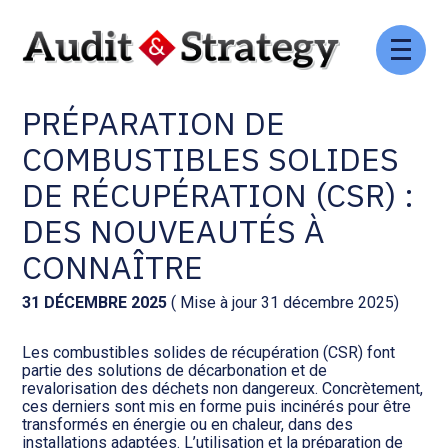
Aller
Comptabilité et conseil
Gestion des documents : ISuite
au
UTILISATION ET
contenu
PRÉPARATION DE
Social et ressources humaines
Tenue de votre comptabilité :
ACD
COMBUSTIBLES SOLIDES
Assistance juridique
DE RÉCUPÉRATION (CSR) :
Facturation et pilotage :
EVOLIZ
DES NOUVEAUTÉS À
Pilotage d’entreprise
CONNAÎTRE
Facturation et pilotage : MEG
Audit légal
31 DÉCEMBRE 2025
( Mise à jour 31 décembre 2025)
Analyse et tableau de bord :
Gestion de patrimoine
WAIBI
Les combustibles solides de récupération (CSR) font
partie des solutions de décarbonation et de
revalorisation des déchets non dangereux. Concrètement,
Procédures collectives
Gérer vos ressources
ces derniers sont mis en forme puis incinérés pour être
humaines : SILAE
transformés en énergie ou en chaleur, dans des
installations adaptées. L’utilisation et la préparation de