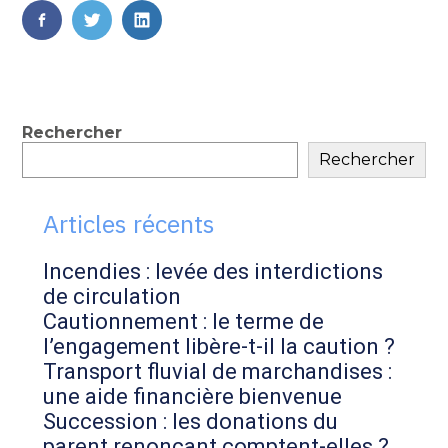
FaceBook
Twitter
LinkedIn
Blog
Rechercher
Rechercher
sidebar
Articles récents
Incendies : levée des interdictions
de circulation
Cautionnement : le terme de
l’engagement libère-t-il la caution ?
Transport fluvial de marchandises :
une aide financière bienvenue
Succession : les donations du
parent renonçant comptent-elles ?