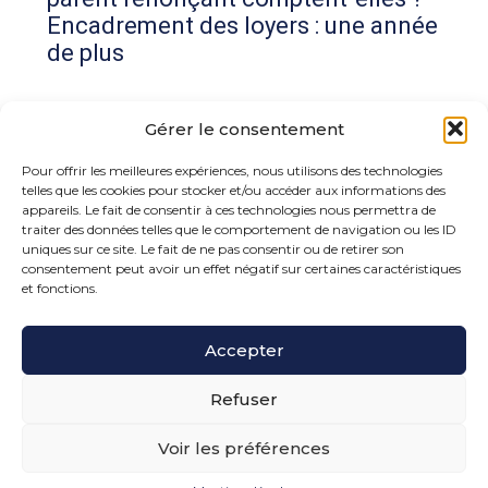
Encadrement des loyers : une année
de plus
Commentaires récents
Gérer le consentement
Aucun commentaire à afficher.
Pour offrir les meilleures expériences, nous utilisons des technologies
telles que les cookies pour stocker et/ou accéder aux informations des
appareils. Le fait de consentir à ces technologies nous permettra de
traiter des données telles que le comportement de navigation ou les ID
uniques sur ce site. Le fait de ne pas consentir ou de retirer son
consentement peut avoir un effet négatif sur certaines caractéristiques
et fonctions.
Footer
Accepter
15 rue de la Bonne Rencontre – 77860 Quincy
Voisins
Principale
Refuser
Voir les préférences
Footer
PLAN DU SITE
MENTIONS LÉGALES