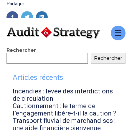
Partager :
FaceBook
Twitter
LinkedIn
Aller
au
contenu
Blog
Rechercher
Rechercher
sidebar
Articles récents
Incendies : levée des interdictions
de circulation
Cautionnement : le terme de
l’engagement libère-t-il la caution ?
Transport fluvial de marchandises :
une aide financière bienvenue