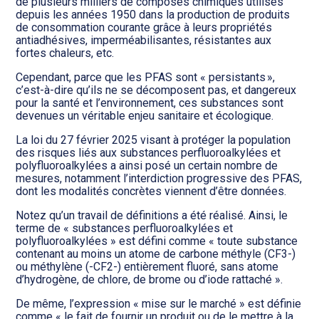
Transition numérique
de plusieurs milliers de composés chimiques utilisés
depuis les années 1950 dans la production de produits
de consommation courante grâce à leurs propriétés
antiadhésives, imperméabilisantes, résistantes aux
fortes chaleurs, etc.
Cependant, parce que les PFAS sont « persistants »,
c’est-à-dire qu’ils ne se décomposent pas, et dangereux
pour la santé et l’environnement, ces substances sont
devenues un véritable enjeu sanitaire et écologique.
La loi du 27 février 2025 visant à protéger la population
des risques liés aux substances perfluoroalkylées et
polyfluoroalkylées a ainsi posé un certain nombre de
mesures, notamment l’interdiction progressive des PFAS,
dont les modalités concrètes viennent d’être données.
Notez qu’un travail de définitions a été réalisé. Ainsi, le
terme de « substances perfluoroalkylées et
polyfluoroalkylées » est défini comme « toute substance
contenant au moins un atome de carbone méthyle (CF3-)
ou méthylène (-CF2-) entièrement fluoré, sans atome
d’hydrogène, de chlore, de brome ou d’iode rattaché ».
De même, l’expression « mise sur le marché » est définie
comme « le fait de fournir un produit ou de le mettre à la