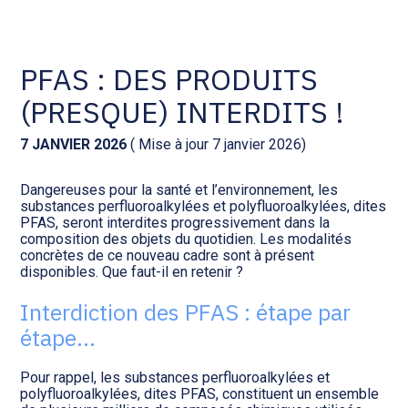
Comptabilité et conseil
Gestion des documents : ISuite
PFAS : DES PRODUITS
(PRESQUE) INTERDITS !
Social et ressources humaines
Tenue de votre comptabilité :
ACD
7 JANVIER 2026
( Mise à jour 7 janvier 2026)
Assistance juridique
Facturation et pilotage :
Dangereuses pour la santé et l’environnement, les
EVOLIZ
Pilotage d’entreprise
substances perfluoroalkylées et polyfluoroalkylées, dites
PFAS, seront interdites progressivement dans la
composition des objets du quotidien. Les modalités
Facturation et pilotage : MEG
concrètes de ce nouveau cadre sont à présent
Audit légal
disponibles. Que faut-il en retenir ?
Analyse et tableau de bord :
Interdiction des PFAS : étape par
Gestion de patrimoine
WAIBI
étape…
Procédures collectives
Gérer vos ressources
Pour rappel, les substances perfluoroalkylées et
humaines : SILAE
polyfluoroalkylées, dites PFAS, constituent un ensemble