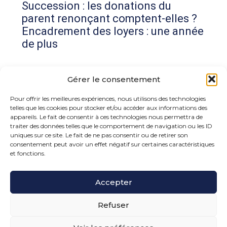
Succession : les donations du
parent renonçant comptent-elles ?
Encadrement des loyers : une année
de plus
Commentaires récents
Gérer le consentement
Aucun commentaire à afficher.
Pour offrir les meilleures expériences, nous utilisons des technologies
telles que les cookies pour stocker et/ou accéder aux informations des
appareils. Le fait de consentir à ces technologies nous permettra de
traiter des données telles que le comportement de navigation ou les ID
uniques sur ce site. Le fait de ne pas consentir ou de retirer son
consentement peut avoir un effet négatif sur certaines caractéristiques
et fonctions.
Footer
Accepter
15 rue de la Bonne Rencontre – 77860 Quincy
Voisins
Principale
Refuser